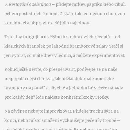
5.
Restování s zeleninou
– přidejte mrkev, papriku nebo cibuli
během posledních 5 minut. Získáte tak jedinečnou chuťovou
kombinaci a připravíte celé jídlo najednou.
Tyto tipy fungují pro většinu bramborových receptů – od
klasických hranolek po lahodné bramborové saláty. Stačí si
jen vybrat, co máte dnes v lednici, a můžete experimentovat.
Pokud ještě nevíte, co přesně uvařit, podívejte se na naše
nejpopulárnější články: „Jak udělat dokonalé americké
brambory na pánvi“ a „Rychlé a jednoduché večeře nápady
pro každý den“, kde najdete konkrétní kroky i fotky.
Na závěr se nebojte improvizovat. Přidejte trochu sýra na
konci, nebo místo smažení vyzkoušejte pečení v troubě –
výsledek je vždy chutný a výživný. Brambory jsou vaším