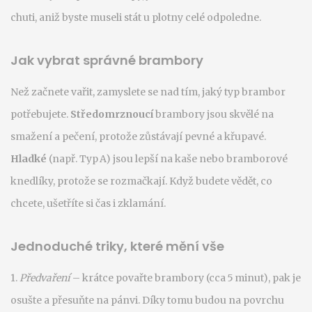
chuti, aniž byste museli stát u plotny celé odpoledne.
Jak vybrat správné brambory
Než začnete vařit, zamyslete se nad tím, jaký typ brambor
potřebujete.
Středomrznoucí
brambory jsou skvělé na
smažení a pečení, protože zůstávají pevné a křupavé.
Hladké
(např. Typ A) jsou lepší na kaše nebo bramborové
knedlíky, protože se rozmačkají. Když budete vědět, co
chcete, ušetříte si čas i zklamání.
Jednoduché triky, které mění vše
1.
Předvaření
– krátce povařte brambory (cca 5 minut), pak je
osušte a přesuňte na pánvi. Díky tomu budou na povrchu