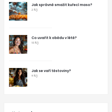
Jak správně smažit kuřecí maso?
2 ŘÍJ
Co uvařit k obědu v létě?
15 ŘÍJ
Jak se vaří těstoviny?
9 ŘÍJ