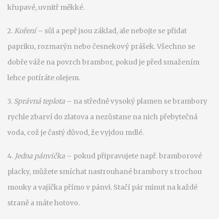
křupavé, uvnitř měkké.
2.
Koření
– sůl a pepř jsou základ, ale nebojte se přidat
papriku, rozmarýn nebo česnekový prášek. Všechno se
dobře váže na povrch brambor, pokud je před smažením
lehce potíráte olejem.
3.
Správná teplota
– na středně vysoký plamen se brambory
rychle zbarví do zlatova a nezůstane na nich přebytečná
voda, což je častý důvod, že vyjdou mdlé.
4.
Jedna pánvička
– pokud připravujete např. bramborové
placky, můžete smíchat nastrouhané brambory s trochou
mouky a vajíčka přímo v pánvi. Stačí pár minut na každé
straně a máte hotovo.