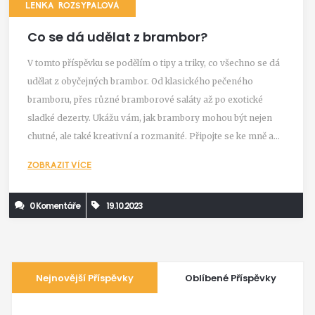
LENKA ROZSYPALOVÁ
Co se dá udělat z brambor?
V tomto příspěvku se podělím o tipy a triky, co všechno se dá
udělat z obyčejných brambor. Od klasického pečeného
bramboru, přes různé bramborové saláty až po exotické
sladké dezerty. Ukážu vám, jak brambory mohou být nejen
chutné, ale také kreativní a rozmanité. Připojte se ke mně a
objevte nové možnosti vašich oblíbených brambor!
ZOBRAZIT VÍCE
0 Komentáře
19.10.2023
Nejnovější Příspěvky
Oblíbené Příspěvky