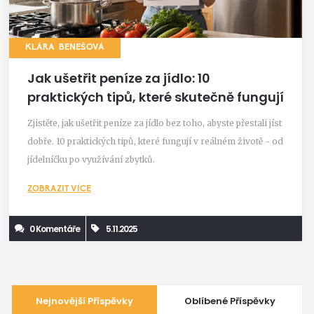
KLÁRA BENEŠOVÁ
Jak ušetřit peníze za jídlo: 10
praktických tipů, které skutečně fungují
Zjistěte, jak ušetřit peníze za jídlo bez toho, abyste přestali jíst
dobře. 10 praktických tipů, které fungují v reálném životě - od
jídelníčku po využívání zbytků.
ZOBRAZIT VÍCE
0 Komentáře
5.11.2025
Nejnovější Příspěvky
Oblíbené Příspěvky