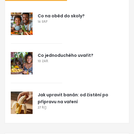
Co na oběd do skoly?
16 SRP
Co jednoduchého uvařit?
10 ZÁŘ
Jak upravit banán: od čistění po
přípravu na vaření
27 ŘÍJ