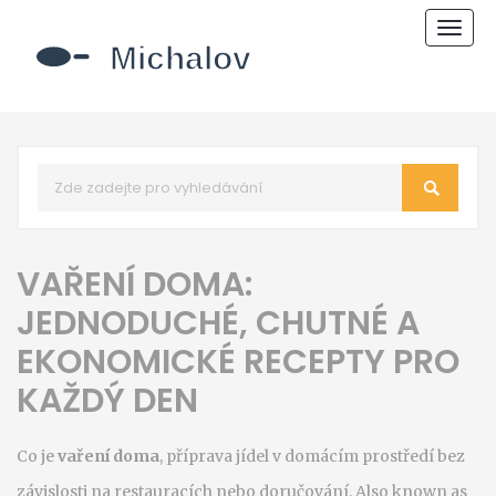
Zobr
navi
VAŘENÍ DOMA:
JEDNODUCHÉ, CHUTNÉ A
EKONOMICKÉ RECEPTY PRO
KAŽDÝ DEN
Co je
vaření doma
,
příprava jídel v domácím prostředí bez
závislosti na restauracích nebo doručování
. Also known as