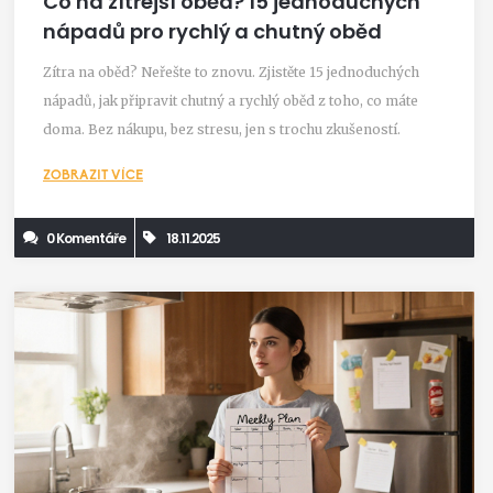
Co na zítřejší oběd? 15 jednoduchých
nápadů pro rychlý a chutný oběd
Zítra na oběd? Neřešte to znovu. Zjistěte 15 jednoduchých
nápadů, jak připravit chutný a rychlý oběd z toho, co máte
doma. Bez nákupu, bez stresu, jen s trochu zkušeností.
ZOBRAZIT VÍCE
0 Komentáře
18.11.2025