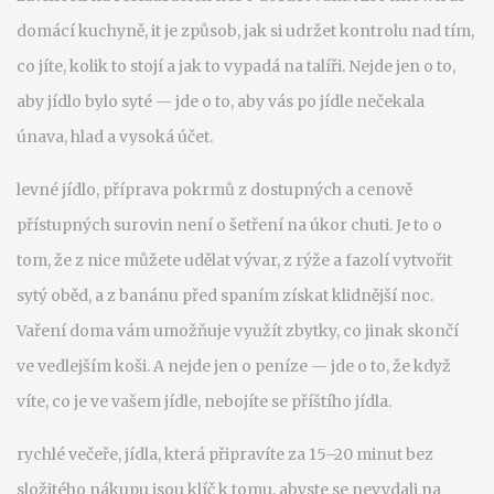
domácí kuchyně
, it je způsob, jak si udržet kontrolu nad tím,
co jíte, kolik to stojí a jak to vypadá na talíři.
Nejde jen o to,
aby jídlo bylo syté — jde o to, aby vás po jídle nečekala
únava, hlad a vysoká účet.
levné jídlo
,
příprava pokrmů z dostupných a cenově
přístupných surovin
není o šetření na úkor chuti. Je to o
tom, že z nice můžete udělat vývar, z rýže a fazolí vytvořit
sytý oběd, a z banánu před spaním získat klidnější noc.
Vaření doma vám umožňuje využít zbytky, co jinak skončí
ve vedlejším koši. A nejde jen o peníze — jde o to, že když
víte, co je ve vašem jídle, nebojíte se příštího jídla.
rychlé večeře
,
jídla, která připravíte za 15–20 minut bez
složitého nákupu
jsou klíč k tomu, abyste se nevydali na