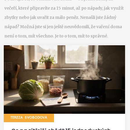
večeří, které připravíte za 15 minut, až po nápady, jak využít
zbytky nebo jak uvařit za málo peněz. Nenašli jste žádný
nápad? Možná jste si jen ještě neuvědomili, že vaření doma
není o tom, mít všechno. Je to o tom, mít to správné.
TEREZA SVOBODOVÁ