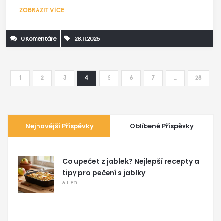
ZOBRAZIT VÍCE
0 Komentáře
28.11.2025
1
2
3
4
5
6
7
…
28
Nejnovější Příspěvky
Oblíbené Příspěvky
Co upečet z jablek? Nejlepší recepty a
tipy pro pečení s jablky
6 LED