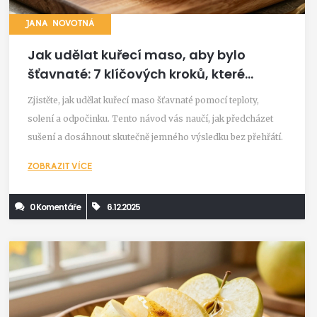
JANA NOVOTNÁ
Jak udělat kuřecí maso, aby bylo
šťavnaté: 7 klíčových kroků, které
zaručí výsledek
Zjistěte, jak udělat kuřecí maso šťavnaté pomocí teploty,
solení a odpočinku. Tento návod vás naučí, jak předcházet
sušení a dosáhnout skutečně jemného výsledku bez přehřátí.
ZOBRAZIT VÍCE
0 Komentáře
6.12.2025