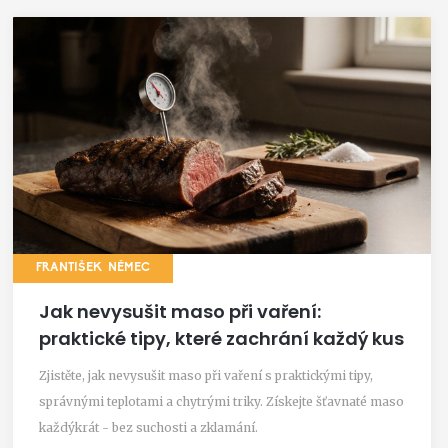
FRANTIŠEK NĚMEC
Jak nevysušit maso při vaření:
praktické tipy, které zachrání každý kus
Zjistěte, jak nevysušit maso při vaření s praktickými tipy,
správnými teplotami a chytrými triky. Získejte šťavnaté maso
každýkrát - bez suchosti a zklamání.