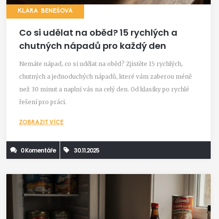
KLÁRA BENEŠOVÁ
Co si udělat na oběd? 15 rychlých a
chutných nápadů pro každý den
Nemáte nápad, co si udělat na oběd? Zjistěte 15 rychlých,
chutných a jednoduchých nápadů, které vám zaberou méně
než 30 minut a naplní vás na celý den. Od klasiky po rychlé
řešení pro práci.
ZOBRAZIT VÍCE
0 Komentáře
30.11.2025