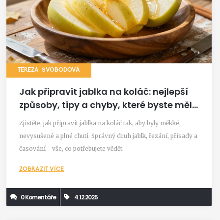
TEREZA SVOBODOVÁ
Jak připravit jablka na koláč: nejlepší
způsoby, tipy a chyby, které byste měli
vynechat
Zjistěte, jak připravit jablka na koláč tak, aby byly měkké,
nevysušené a plné chuti. Správný druh jablk, řezání, přísady a
časování - vše, co potřebujete vědět.
ZOBRAZIT VÍCE
0 Komentáře
4.12.2025