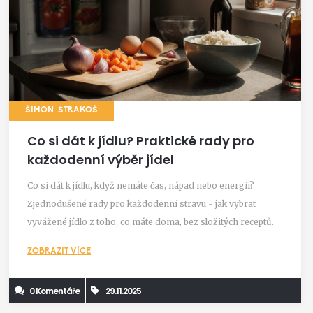
ŠIMON STRAKOŠ
Co si dát k jídlu? Praktické rady pro
každodenní výběr jídel
Co si dát k jídlu, když nemáte čas, nápad nebo energii?
Zjednodušené rady pro každodenní stravu - jak vybrat
vyvážené jídlo z toho, co máte doma, bez složitých receptů.
ZOBRAZIT VÍCE
0 Komentáře
29.11.2025