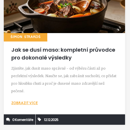
ŠIMON STRAKOŠ
Jak se dusí maso: kompletní průvodce
pro dokonalé výsledky
Zjistěte, jak dusit maso správně - od výběru části až po
perfektní výsledek. Naučte se, jak zabránit suchošti, co přidat
pro hloubku chuti a proč je dusené maso zdravější než
pečené.
ZOBRAZIT VÍCE
0 Komentáře
12.12.2025