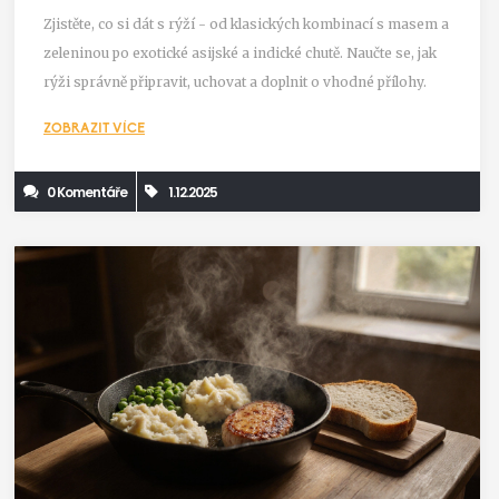
Zjistěte, co si dát s rýží - od klasických kombinací s masem a
zeleninou po exotické asijské a indické chutě. Naučte se, jak
rýži správně připravit, uchovat a doplnit o vhodné přílohy.
ZOBRAZIT VÍCE
0 Komentáře
1.12.2025