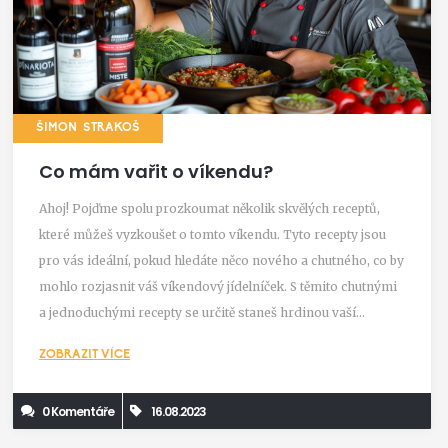
ŠIMON STRAKOŠ
Co mám vařit o víkendu?
Ahoj! Pojďme spolu prozkoumat několik skvělých receptů,
které můžeš vyzkoušet o tomto víkendu. Tyto recepty jsou
pro vás ideální, pokud hledáte něco nového a chutného, co by
mohlo rozjasnit váš víkendový jídelníček. S těmito chutnými
a jednoduchými recepty se určitě staneš hrdinou vaší
kuchyně o nadcházejícím víkendu. Tak pojď s námi a objev
ZOBRAZIT VÍCE
nové chuťové dimenze, které přináší naše kulinářské tipy.
0 Komentáře
16.08.2023