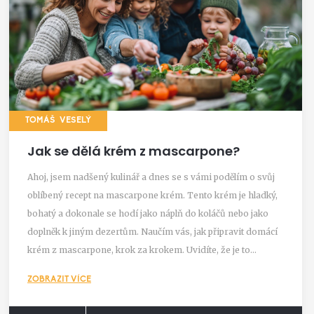
TOMÁŠ VESELÝ
Jak se dělá krém z mascarpone?
Ahoj, jsem nadšený kulinář a dnes se s vámi podělím o svůj
oblíbený recept na mascarpone krém. Tento krém je hladký,
bohatý a dokonale se hodí jako náplň do koláčů nebo jako
doplněk k jiným dezertům. Naučím vás, jak připravit domácí
krém z mascarpone, krok za krokem. Uvidíte, že je to
mnohem jednodušší, než se zdá. Přidejte se ke mně a objevte
ZOBRAZIT VÍCE
radost z výroby vlastního mascarpone krému!