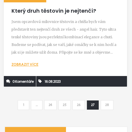
Který druh těstovin je nejtenčí?
Jsem opravdová milovnice těstovin a chtěla bych vám
představit ten nejtenčí druh ze všech - angel hair. Tyto ultra
tenké těstoviny jsou perfektní kombinací elegance a chuti.
Budeme se podívat, jak se vaří, jaké omáčky se k nim hodí a
jak si je můžete užít doma. Připojte se ke mně a objevme
spolu krásu a rozmanitost italských těstovin.
ZOBRAZIT VÍCE
0 Komentáře
16.08.2023
1
…
24
25
26
27
28