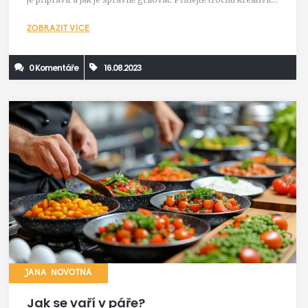
a užijte si fantastický grilovaný banán. Nezapomeňte,
ZOBRAZIT VÍCE
grilování není jen o masu, někdy stačí jen banán!
0 Komentáře
16.08.2023
JANA NOVOTNÁ
Jak se vaří v páře?