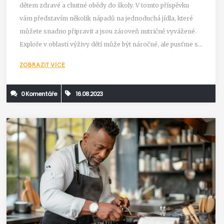
dětem zdravé a chutné obědy do školy. V tomto příspěvku
vám představím několik nápadů na jednoduchá jídla, které
můžete snadno připravit a jsou zároveň nutričně vyvážené.
Exploře v oblasti výživy dětí může být náročné, ale pusťme se
do toho spolu. Začlením také některé tipy, jak učinit jídlo
ZOBRAZIT VÍCE
atraktivním pro děti. Těšte se na zdravé a vynalézavé obědy,
které vaše děti budou milovat!
0 Komentáře
16.08.2023