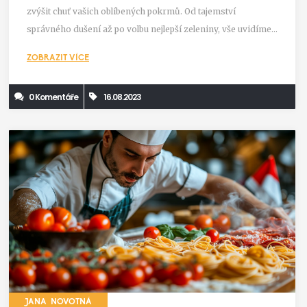
zvýšit chuť vašich oblíbených pokrmů. Od tajemství
správného dušení až po volbu nejlepší zeleniny, vše uvidíme
v dnešním článku. PŘidejte se ke mně a společně vylepšime
ZOBRAZIT VÍCE
vaše vaření.
0 Komentáře
16.08.2023
JANA NOVOTNÁ