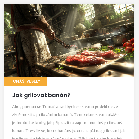
TOMÁŠ VESELÝ
Jak grilovat banán?
Ahoj, jmenuji se Tomáš a rád bych se s vámi podělil o své
zkušenosti s grilováním banánů. Tento článek vám ukáže
jednoduché kroky, jak připravit nezapomenutelný grilovaný
banán. Dozvíte se, které banány jsou nejlepší na grilování, jak
je připravit a jak je správně grilovat. Přidejte trochu kreativity