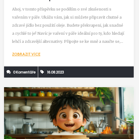
Ahoj, v tomto příspěvku se podělím o své zkušenosti s
vařením v páře. Ukážu vám, jak si můžete připravit chutné a
zdravé jídlo bez použití oleje. Budete překvapeni, jak snadné
a rychlé to je! Navíc je vaření v páře ideální pro ty, kdo hledají
lehčí a zdravější alternativy. Připojte se ke mně a naučte se,
jak si připravit to nejlepší jídlo právě tímto způsobem!
ZOBRAZIT VÍCE
0 Komentáře
16.08.2023