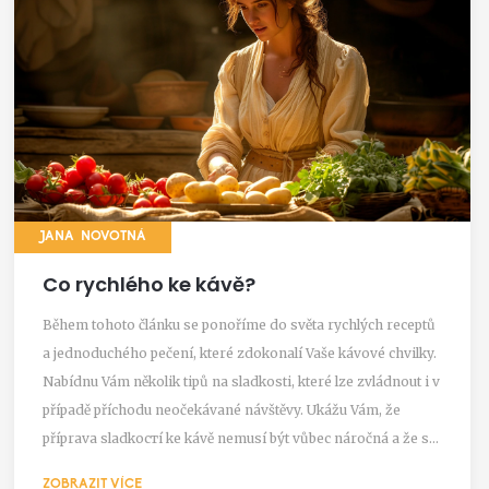
JANA NOVOTNÁ
Co rychlého ke kávě?
Během tohoto článku se ponoříme do světa rychlých receptů
a jednoduchého pečení, které zdokonalí Vaše kávové chvilky.
Nabídnu Vám několik tipů na sladkosti, které lze zvládnout i v
případě příchodu neočekávané návštěvy. Ukážu Vám, že
příprava sladkостí ke kávě nemusí být vůbec náročná a že se
dá za krátký čas připravit něco opravdu výjimečného. Tak
ZOBRAZIT VÍCE