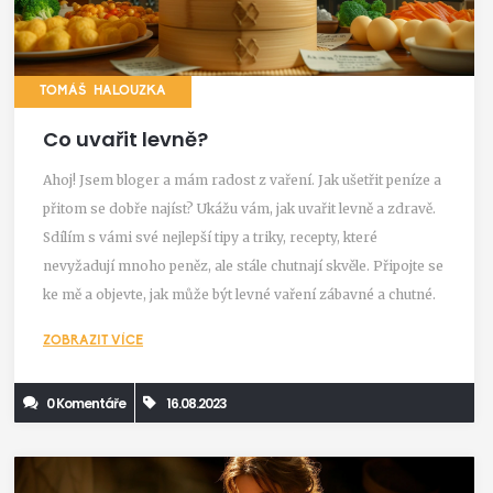
TOMÁŠ HALOUZKA
Co uvařit levně?
Ahoj! Jsem bloger a mám radost z vaření. Jak ušetřit peníze a
přitom se dobře najíst? Ukážu vám, jak uvařit levně a zdravě.
Sdílím s vámi své nejlepší tipy a triky, recepty, které
nevyžadují mnoho peněz, ale stále chutnají skvěle. Připojte se
ke mě a objevte, jak může být levné vaření zábavné a chutné.
ZOBRAZIT VÍCE
0 Komentáře
16.08.2023