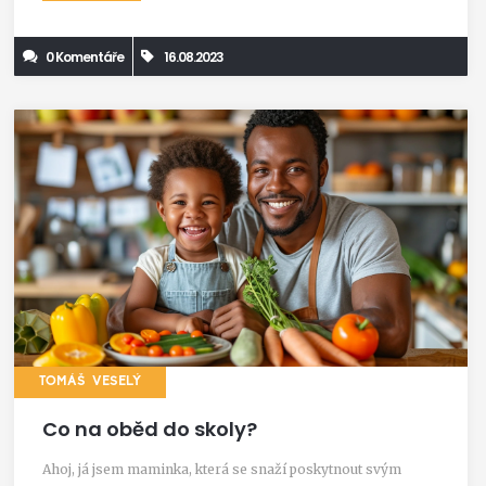
pojďme na to, ať už nikdy nebudete muset řešit, co rychlého
ke kávě.
0 Komentáře
16.08.2023
TOMÁŠ VESELÝ
Co na oběd do skoly?
Ahoj, já jsem maminka, která se snaží poskytnout svým