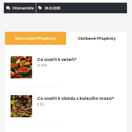
0 Komentáře
26.10.2025
Nejnovější Příspěvky
Oblíbené Příspěvky
Co uvařit k večeři?
13 ZÁŘ
Co uvařit k obědu z kuřecího masa?
8 ŘÍJ