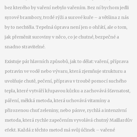
bez kterého by vaření nebylo vařením.
Bez ní bychom jedli
syrové brambory, tvrdé rýži a surové kuře – a většina z nás
by to nechtěla. Tepelná úprava není jen o ohřátí, ale o tom,
jak přeměnit suroviny v něco, co je chutné, bezpečné a
snadno stravitelné.
Existuje pár hlavních způsobů, jak to dělat:
vaření
,
příprava
potravin ve vodě nebo vývaru, která zjemňuje strukturu a
uvolňuje chutě
,
pečení
,
příprava v troubě pomocí suchého
tepla, které vytváří křupavou kůrku a zachovává šťavnatost
,
páření
,
měkká metoda, která uchovává vitamíny a
přirozenou chuť zeleniny
, nebo
pánve
,
rychlá a intenzivní
metoda, která rychle zapečením vyvolává chutný Maillardův
efekt
. Každá z těchto metod má svůj účinek – vařené