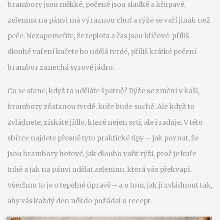
brambory jsou měkké, pečené jsou sladké a křupavé,
zelenina na pánvi má výraznou chuť a rýže se vaří jinak než
peče. Nezapomeňte, že teplota a čas jsou klíčové: příliš
dlouhé vaření kuřete ho udělá tvrdé, příliš krátké pečení
brambor zanechá syrové jádro.
Co se stane, když to uděláte špatně? Rýže se změní v kaši,
brambory zůstanou tvrdé, kuře bude suché. Ale když to
zvládnete, získáte jídlo, které nejen sytí, ale i raduje. V této
sbírce najdete přesně tyto praktické tipy – jak poznat, že
jsou brambory hotové, jak dlouho vařit rýži, proč je kuře
tuhé a jak na pánvi udělat zeleninu, která vás překvapí.
Všechno to je o tepelné úpravě – a o tom, jak ji zvládnout tak,
aby vás každý den někdo požádal o recept.