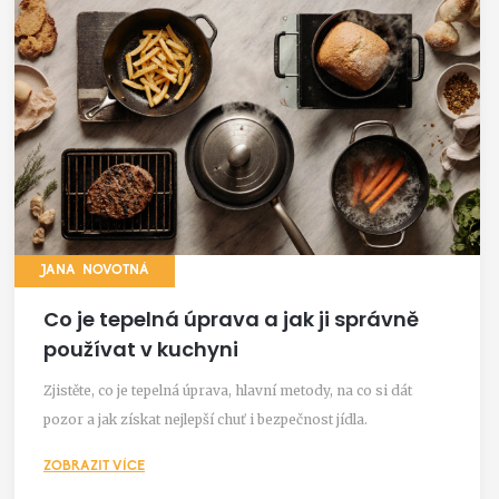
JANA NOVOTNÁ
Co je tepelná úprava a jak ji správně
používat v kuchyni
Zjistěte, co je tepelná úprava, hlavní metody, na co si dát
pozor a jak získat nejlepší chuť i bezpečnost jídla.
ZOBRAZIT VÍCE