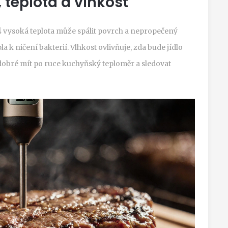
 teplota a vlhkost
š vysoká teplota může spálit povrch a nepropečený
a k ničení bakterií. Vlhkost ovlivňuje, zda bude jídlo
e dobré mít po ruce kuchyňský
teploměr
a sledovat