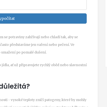
ypočítat
ém se potraviny zahřívají nebo chladí tak, aby se
i často představíme jen vaření nebo pečení. Ve
ho smažení po pomalé dušení.
jídla, ať už připravujete rychlý oběd nebo slavnostní
důležitá?
osti - vysoké teploty zničí patogeny, které by mohly