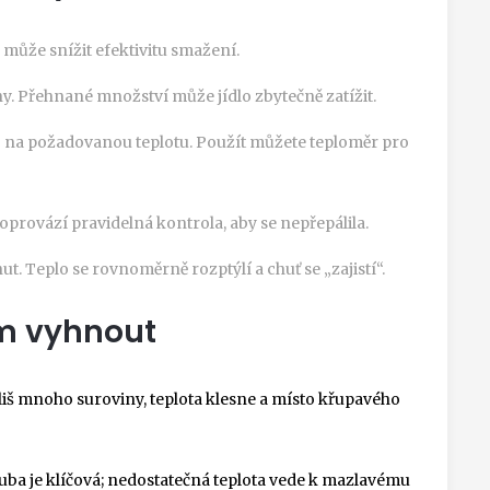
 může snížit efektivitu smažení.
. Přehnané množství může jídlo zbytečně zatížit.
 - na požadovanou teplotu. Použít můžete teploměr pro
doprovází pravidelná kontrola, aby se nepřepálila.
. Teplo se rovnoměrně rozptýlí a chuť se „zajistí“.
im vyhnout
liš mnoho suroviny, teplota klesne a místo křupavého
ouba je klíčová; nedostatečná teplota vede k mazlavému