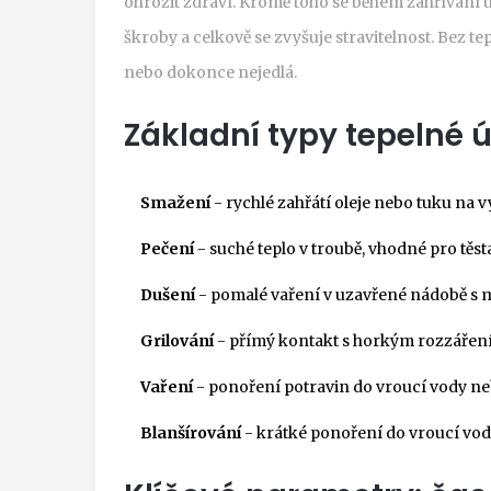
ohrozit zdraví. Kromě toho se během zahřívání u
škroby a celkově se zvyšuje stravitelnost. Bez t
nebo dokonce nejedlá.
Základní typy tepelné 
Smažení
- rychlé zahřátí oleje nebo tuku na 
Pečení
- suché teplo v troubě, vhodné pro těst
Dušení
- pomalé vaření v uzavřené nádobě s 
Grilování
- přímý kontakt s horkým rozzářením
Vaření
- ponoření potravin do vroucí vody ne
Blanšírování
- krátké ponoření do vroucí vod