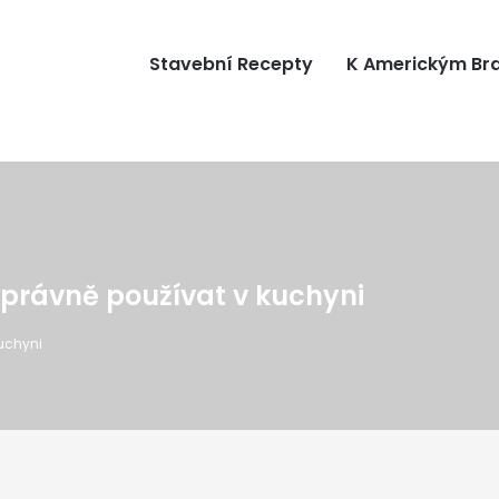
Stavební Recepty
K Americkým B
 správně používat v kuchyni
kuchyni