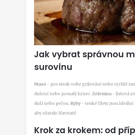
Jak vybrat správnou m
surovinu
Maso
- pro steak volte grilování nebo rychlé s
dušení nebo pomalý hrnec.
Zelenina
- listová z
duší nebo pečou.
Ryby
- tenké filety jsou ideáln
aby zůstaly šťavnaté.
Krok za krokem: od příp