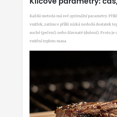
Klíčové parametry: čas,
Každá metoda má své
optimální
parametry. Příli
vnitřek, zatímco příliš nízká nedodá dostatek tepl
suché (pečení) nebo šťavnaté (dušení). Proto j
vnitřní teplotu
masa.