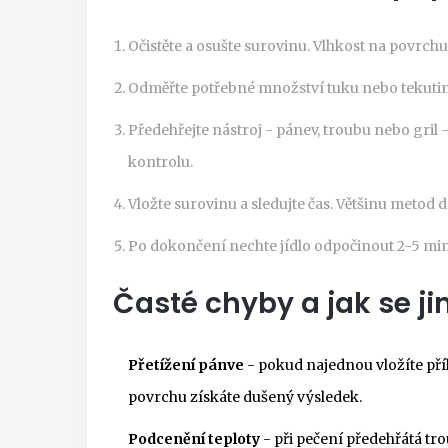
Očistěte a osušte surovinu. Vlhkost na povrchu
Odměřte potřebné množství tuku nebo tekutiny
Předehřejte nástroj - pánev, troubu nebo gril
kontrolu.
Vložte surovinu a sledujte čas. Většinu metod 
Po dokončení nechte jídlo odpočinout 2-5 minut
Časté chyby a jak se j
Přetížení pánve
- pokud najednou vložíte pří
povrchu získáte dušený výsledek.
Podcenění teploty
- při pečení předehřátá tr