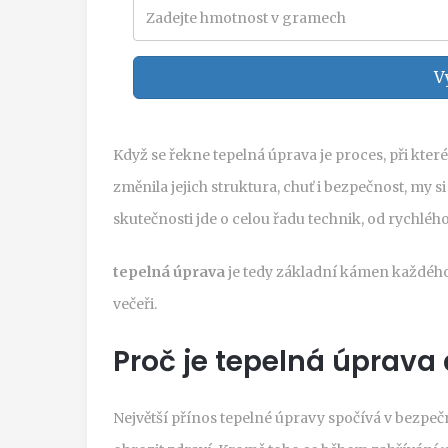
V
Když se řekne
tepelná úprava
je
proces, při kter
změnila jejich struktura, chuť i bezpečnost
, my s
skutečnosti jde o celou řadu technik, od rychlé
tepelná úprava
je tedy základní kámen každého 
večeři.
Proč je tepelná úprava 
Největší přínos tepelné úpravy spočívá v bezpečn