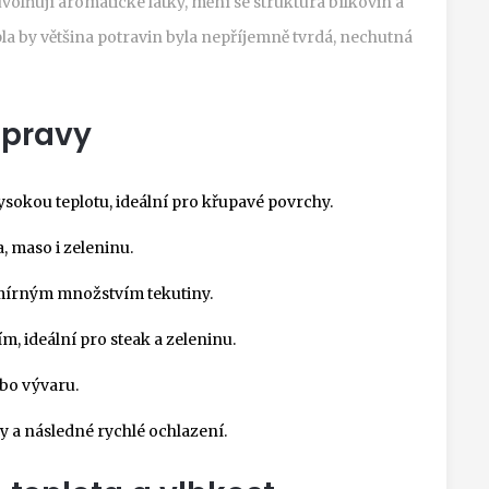
volňují aromatické látky, mění se struktura bílkovin a
epla by většina potravin byla nepříjemně tvrdá, nechutná
úpravy
vysokou teplotu, ideální pro křupavé povrchy.
a, maso i zeleninu.
mírným množstvím tekutiny.
, ideální pro steak a zeleninu.
bo vývaru.
y a následné rychlé ochlazení.