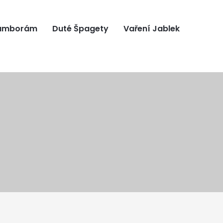
ramborám
Duté Špagety
Vaření Jablek