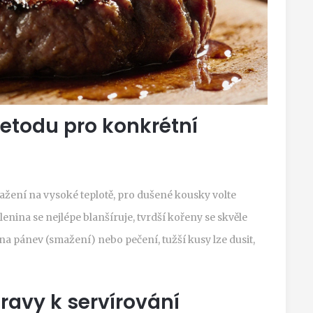
etodu pro konkrétní
mažení na vysoké teplotě, pro dušené kousky volte
elenina se nejlépe blanšíruje, tvrdší kořeny se skvěle
í na pánev (smažení) nebo pečení, tužší kusy lze dusit,
ravy k servírování