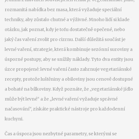
rozmanitá nabídka bez masa, která vyžaduje speciální
techniky, aby zůstalo chutné a výživné
. Mnoho lidí si klade
otázku, jak poznat, kdy je tofu dostatečně opečené, nebo
jaký čas vaření zvolit pro cizrnu. Další důležitá součást je
levné vaření
,
strategie, která kombinuje sezónní suroviny a
úsporné postupy, aby se snížily náklady
. Tyto dva entity jsou
úzce propojené: levné vaření často zahrnuje vegetariánské
recepty, protože luštěniny a obiloviny jsou cenově dostupné
a bohaté na bílkoviny. Když poznáte, že „vegetariánské jídlo
může být levné“ a že „levné vaření vyžaduje správné
načasování“, získáte praktické nástroje pro každodenní
kuchyni.
Čas a úspora jsou nezbytné parametry, se kterými se