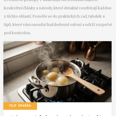
konkrétní články a návody, které detailně rozebírají každou
z těchto oblastí. Ponořte se do praktických rad, tabulek a
tipů, které vám usnadní každodenní vaření a udrží rozpočet
pod kontrolou.
FILIP ŠKVÁRA