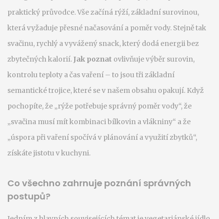
praktický průvodce. Vše začíná
rýží
,
základní surovinou,
která vyžaduje přesné načasování a poměr vody
. Stejně tak
svačinu
,
rychlý a vyvážený snack, který dodá energii bez
zbytečných kalorií
.
Jak poznat
ovlivňuje výběr surovin,
kontrolu teploty a čas vaření – to jsou tři základní
semantické trojice, které se v našem obsahu opakují. Když
pochopíte, že „rýže potřebuje správný poměr vody“, že
„svačina musí mít kombinaci bílkovin a vlákniny“ a že
„úspora při vaření spočívá v plánování a využití zbytků“,
získáte jistotu v kuchyni.
Co všechno zahrnuje poznání správných
postupů?
Jedním z hlavních souvisejících témat je
vegetariánské jídlo
,