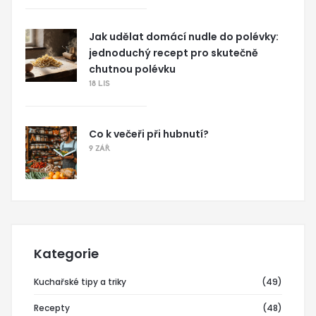
Jak udělat domácí nudle do polévky:
jednoduchý recept pro skutečně
chutnou polévku
18 LIS
Co k večeři při hubnutí?
9 ZÁŘ
Kategorie
Kuchařské tipy a triky
(49)
Recepty
(48)