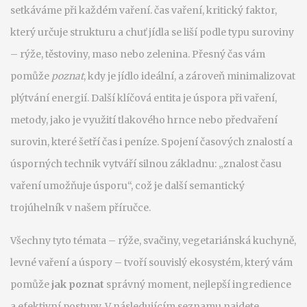
setkáváme při každém vaření.
čas vaření
,
kritický faktor,
který určuje strukturu a chuť jídla
se liší podle typu suroviny
– rýže, těstoviny, maso nebo zelenina. Přesný čas vám
pomůže
poznat
, kdy je jídlo ideální, a zároveň minimalizovat
plýtvání energií. Další klíčová entita je
úspora při vaření
,
metody, jako je využití tlakového hrnce nebo předvaření
surovin, které šetří čas i peníze
. Spojení časových znalostí a
úsporných technik vytváří silnou základnu: „znalost času
vaření umožňuje úsporu“, což je další semantický
trojúhelník v našem příručce.
Všechny tyto témata – rýže, svačiny, vegetariánská kuchyně,
levné vaření a úspory – tvoří souvislý ekosystém, který vám
pomůže
jak poznat
správný moment, nejlepší ingredience
a efektivní postupy. V následujícím seznamu najdete