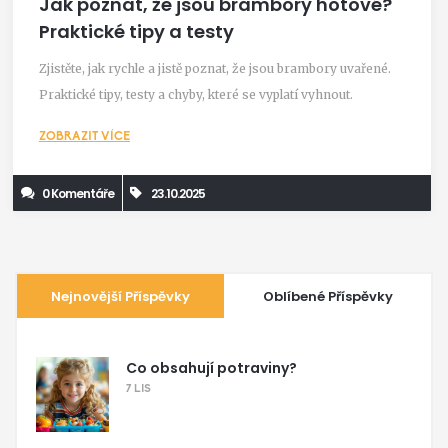
Jak poznat, že jsou brambory hotové?
Praktické tipy a testy
Zjistěte, jak rychle a jistě poznat, že jsou brambory uvařené.
Praktické tipy, testy a chyby, které se vyplatí vyhnout.
ZOBRAZIT VÍCE
0 Komentáře
23.10.2025
Nejnovější Příspěvky
Oblíbené Příspěvky
Co obsahují potraviny?
7 LIS