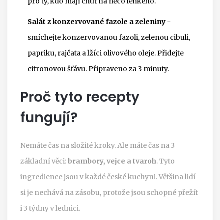
pro ty, kdo mají chuť na něco lehkého.
Salát z konzervované fazole a zeleniny
-
smíchejte konzervovanou fazoli, zelenou cibuli,
papriku, rajčata a lžíci olivového oleje. Přidejte
citronovou šťávu. Připraveno za 3 minuty.
Proč tyto recepty
fungují?
Nemáte čas na složité kroky. Ale máte čas na 3
základní věci:
brambory, vejce a tvaroh
. Tyto
ingredience jsou v každé české kuchyni. Většina lidí
si je nechává na zásobu, protože jsou schopné přežít
i 3 týdny v lednici.