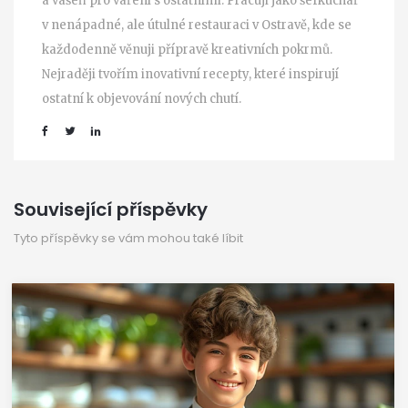
a vášeň pro vaření s ostatními. Pracuji jako šéfkuchař
v nenápadné, ale útulné restauraci v Ostravě, kde se
každodenně věnuji přípravě kreativních pokrmů.
Nejraději tvořím inovativní recepty, které inspirují
ostatní k objevování nových chutí.
Související příspěvky
Tyto příspěvky se vám mohou také líbit