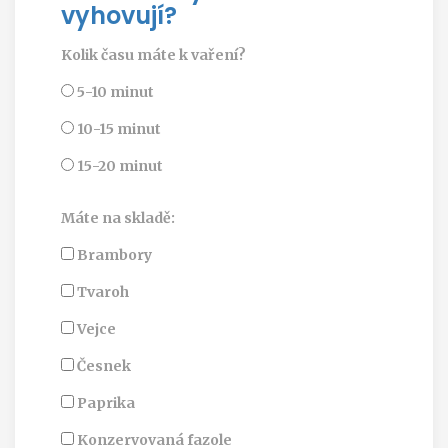
vyhovují?
Kolik času máte k vaření?
5-10 minut
10-15 minut
15-20 minut
Máte na skladě:
Brambory
Tvaroh
Vejce
Česnek
Paprika
Konzervovaná fazole