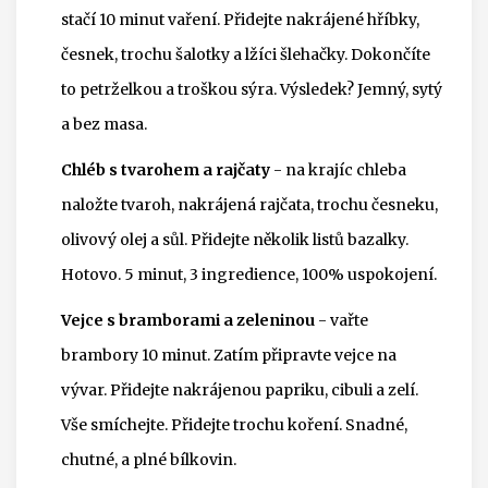
stačí 10 minut vaření. Přidejte nakrájené hříbky,
česnek, trochu šalotky a lžíci šlehačky. Dokončíte
to petrželkou a troškou sýra. Výsledek? Jemný, sytý
a bez masa.
Chléb s tvarohem a rajčaty
- na krajíc chleba
naložte tvaroh, nakrájená rajčata, trochu česneku,
olivový olej a sůl. Přidejte několik listů bazalky.
Hotovo. 5 minut, 3 ingredience, 100% uspokojení.
Vejce s bramborami a zeleninou
- vařte
brambory 10 minut. Zatím připravte vejce na
vývar. Přidejte nakrájenou papriku, cibuli a zelí.
Vše smíchejte. Přidejte trochu koření. Snadné,
chutné, a plné bílkovin.