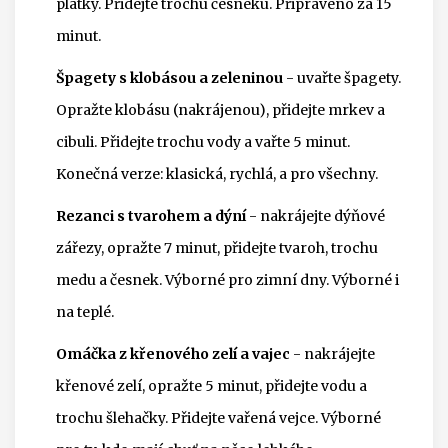
plátky. Přidejte trochu česneku. Připraveno za 15
minut.
Špagety s klobásou a zeleninou
- uvařte špagety.
Opražte klobásu (nakrájenou), přidejte mrkev a
cibuli. Přidejte trochu vody a vařte 5 minut.
Konečná verze: klasická, rychlá, a pro všechny.
Rezanci s tvarohem a dýní
- nakrájejte dýňové
zářezy, opražte 7 minut, přidejte tvaroh, trochu
medu a česnek. Výborné pro zimní dny. Výborné i
na teplé.
Omáčka z křenového zelí a vajec
- nakrájejte
křenové zelí, opražte 5 minut, přidejte vodu a
trochu šlehačky. Přidejte vařená vejce. Výborné