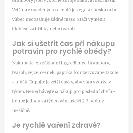
brambory jsou výborné zdroje bílkovin bez masa.
Většina z uvedených receptů je vegetariánská nebo
vůbec neobsahuje žádné maso. Stačí vyměnit
klobásu za hříbky nebo tvaroh.
Jak si ušetřit čas při nákupu
potravin pro rychlé obědy?
Nakupujte jen základní ingredience: brambory,
tvaroh, vejce, česnek, paprika, konzervované fazole
a tuňák. Kupujte je větší dávky, aby vám vydržely
týden. Nenechávejte si nákup pro poslední chvíli -
koupě jednou za týden vám ušetří 2-3 hodiny
měsíčně.
Je rychlé vaření zdravé?