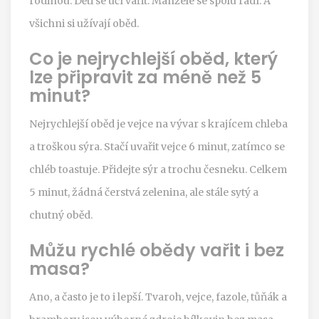
rodinou. Děti se učí vařit. Manželé se spolu radí. A
všichni si užívají oběd.
Co je nejrychlejší oběd, který
lze připravit za méně než 5
minut?
Nejrychlejší oběd je vejce na vývar s krajícem chleba
a troškou sýra. Stačí uvařit vejce 6 minut, zatímco se
chléb toastuje. Přidejte sýr a trochu česneku. Celkem
5 minut, žádná čerstvá zelenina, ale stále sytý a
chutný oběd.
Můžu rychlé obědy vařit i bez
masa?
Ano, a často je to i lepší. Tvaroh, vejce, fazole, tůňák a