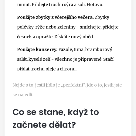
minut. Přidejte trochu sýra a soli. Hotovo.
Použijte zbytky z včerejšího večera.
Zbytky
polévky, rýže nebo zeleniny - smíchejte, přidejte
česnek a opražte. Získáte nový oběd.
Použijte konzervy.
Fazole, tuna, bramborový
salát, kyselé zelí - všechno je připravené. Stačí
přidat trochu oleje a citronu.
Nejde o to, jestli jídlo je „perfektní“. Jde o to, jestli jste
se najedli.
Co se stane, když to
začnete dělat?