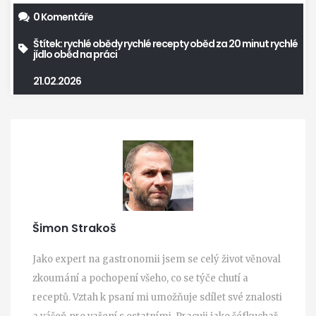
0 Komentáře
Štítek:
rychlé obědy
rychlé recepty
oběd za 20 minut
rychlé
jídlo
oběd na práci
21.02.2026
Šimon Strakoš
Jako expert na gastronomii jsem se celý život věnoval
zkoumání a pochopení všeho, co se týče chutí a
receptů. Vztah k psaní mi umožňuje sdílet své znalosti