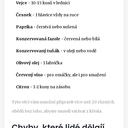
Vejce
- 10-15 kusů v lednici
Česnek
- 1 hlavice vždy na ruce
Paprika
- čerstvá nebo sušená
Konzervovaná fazole
- červená nebo bílá
Konzervovaný tuňák
- v oleji nebo vodě
Olivový olej
- 1 lahvička
Červený víno
- pro omáčky, ale i pro smažení
Citron
- 1-2 kusy na zásobu
Tyto věci vám umožní připravit více než 20 různých
obědů bez toho, abyste museli vstávat z křesla.
Chyby, které lidé dělají