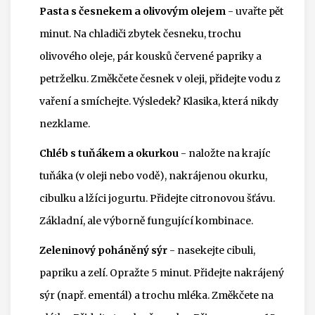
Pasta s česnekem a olivovým olejem
- uvařte pět
minut. Na chladiči zbytek česneku, trochu
olivového oleje, pár kousků červené papriky a
petrželku. Změkčete česnek v oleji, přidejte vodu z
vaření a smíchejte. Výsledek? Klasika, která nikdy
nezklame.
Chléb s tuňákem a okurkou
- naložte na krajíc
tuňáka (v oleji nebo vodě), nakrájenou okurku,
cibulku a lžíci jogurtu. Přidejte citronovou šťávu.
Základní, ale výborně fungující kombinace.
Zeleninový poháněný sýr
- nasekejte cibuli,
papriku a zelí. Opražte 5 minut. Přidejte nakrájený
sýr (např. ementál) a trochu mléka. Změkčete na