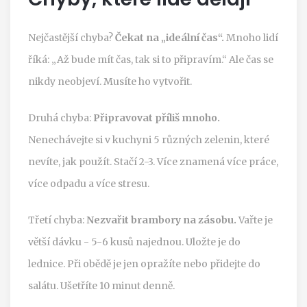
Nejčastější chyba?
Čekat na „ideální čas“.
Mnoho lidí
říká: „Až bude mít čas, tak si to připravím.“ Ale čas se
nikdy neobjeví. Musíte ho vytvořit.
Druhá chyba:
Připravovat příliš mnoho.
Nenechávejte si v kuchyni 5 různých zelenin, které
nevíte, jak použít. Stačí 2-3. Více znamená více práce,
více odpadu a více stresu.
Třetí chyba:
Nezvařit brambory na zásobu.
Vařte je
větší dávku - 5-6 kusů najednou. Uložte je do
lednice. Při obědě je jen opražíte nebo přidejte do
salátu. Ušetříte 10 minut denně.