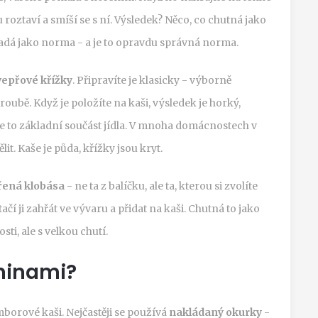
 roztaví a smíší se s ní. Výsledek? Něco, co chutná jako
ypadá jako norma - a je to opravdu správná norma.
epřové křížky
. Připravíte je klasicky - výborně
oubě. Když je položíte na kaši, výsledek je horký,
je to základní součást jídla. V mnoha domácnostech v
it. Kaše je půda, křížky jsou kryt.
řená klobása
- ne ta z balíčku, ale ta, kterou si zvolíte
í ji zahřát ve vývaru a přidat na kaši. Chutná to jako
i, ale s velkou chutí.
ninami?
mborové kaši. Nejčastěji se používá
nakládaný okurky
-