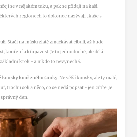
hřejí se v nějakém tuku, a pak se přidají na kaši.
některých regionech to dokonce nazývají „kaše s
uli
. Stačí na máslu zlatě zmačkávat cibuli, až bude
st, kouření a křupavost. Je to jednoduché, ale dělá
základní krok - a nikdo to nevynechá.
é kousky kouřeného šunky
. Ne větší kousky, ale ty malé,
, trochu soli a něco, co se nedá popsat - jen cítíte. Je
je správný den.