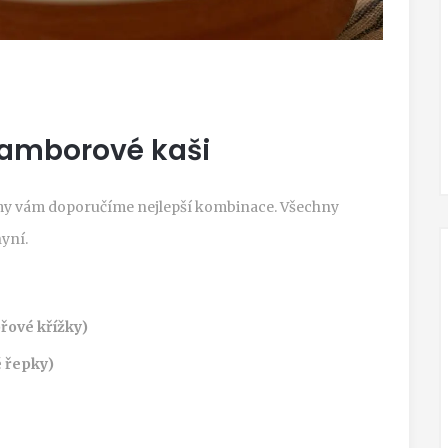
ramborové kaši
 a my vám doporučíme nejlepší kombinace. Všechny
yní.
řové křížky)
é řepky)