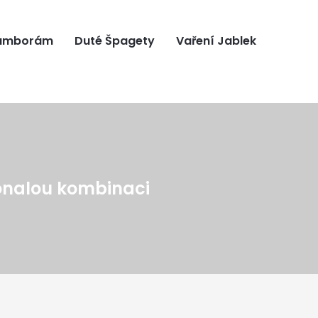
ramborám
Duté Špagety
Vaření Jablek
konalou kombinaci