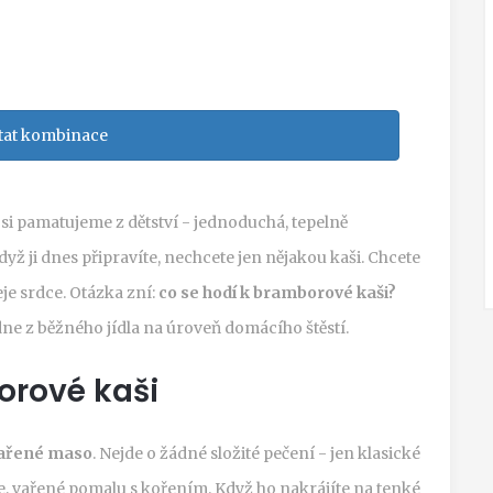
tat kombinace
 si pamatujeme z dětství - jednoduchá, tepelně
yž ji dnes připravíte, nechcete jen nějakou kaši. Chcete
je srdce. Otázka zní:
co se hodí k bramborové kaši?
zvedne z běžného jídla na úroveň domácího štěstí.
orové kaši
ařené maso
. Nejde o žádné složité pečení - jen klasické
, vařené pomalu s kořením. Když ho nakrájíte na tenké