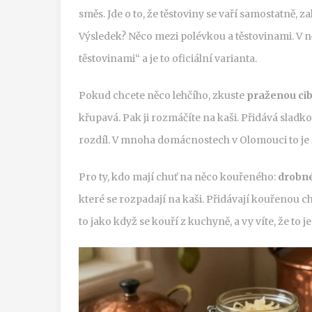
směs. Jde o to, že těstoviny se vaří samostatně, za
Výsledek? Něco mezi polévkou a těstovinami. V 
těstovinami“ a je to oficiální varianta.
Pokud chcete něco lehčího, zkuste
praženou cib
křupavá. Pak ji rozmáčíte na kaši. Přidává sladko
rozdíl. V mnoha domácnostech v Olomouci to je 
Pro ty, kdo mají chuť na něco kouřeného:
drobn
které se rozpadají na kaši. Přidávají kouřenou chuť
to jako když se kouří z kuchyně, a vy víte, že to 