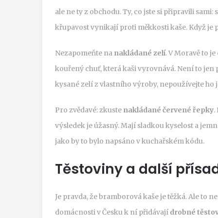
ale ne ty z obchodu. Ty, co jste si připravili sam
křupavost vynikají proti měkkosti kaše. Když je p
Nezapomeňte na
nakládané zelí
. V Moravě to je
kouřený chuť, která kaši vyrovnává. Není to jen
kysané zelí z vlastního výroby, nepoužívejte ho j
Pro zvědavé: zkuste
nakládané červené řepky
.
výsledek je úžasný. Mají sladkou kyselost a jem
jako by to bylo napsáno v kuchařském kódu.
Těstoviny a další přísa
Je pravda, že bramborová kaše je těžká. Ale to n
domácnosti v Česku k ní přidávají
drobné těsto