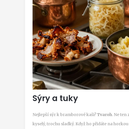
Sýry a tuky
Nejlepší sýr k bramborové kaši?
Tvaroh
. Ne ten 
kyselý, trochu sladký. Když ho přidáte na horkou 