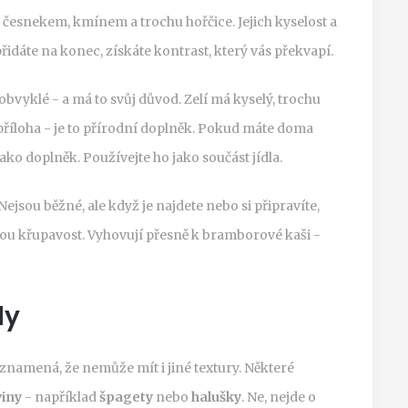
i: s česnekem, kmínem a trochu hořčice. Jejich kyselost a
řidáte na konec, získáte kontrast, který vás překvapí.
 obvyklé - a má to svůj důvod. Zelí má kyselý, trochu
 příloha - je to přírodní doplněk. Pokud máte doma
ako doplněk. Používejte ho jako součást jídla.
 Nejsou běžné, ale když je najdete nebo si připravíte,
nou křupavost. Vyhovují přesně k bramborové kaši -
dy
eznamená, že nemůže mít i jiné textury. Některé
viny
- například
špagety
nebo
halušky
. Ne, nejde o