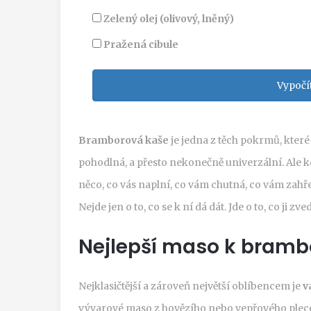
Zelený olej (olivový, lněný)
Pražená cibule
Vypočí
Bramborová kaše
je jedna z těch pokrmů, které
pohodlná, a přesto nekonečně univerzální. Ale kd
něco, co vás naplní, co vám chutná, co vám zahře
Nejde jen o to, co se k ní dá dát. Jde o to, co ji 
Nejlepší maso k bramb
Nejklasičtější a zároveň největší oblíbencem je
v
vývarové maso z hovězího nebo vepřového plece