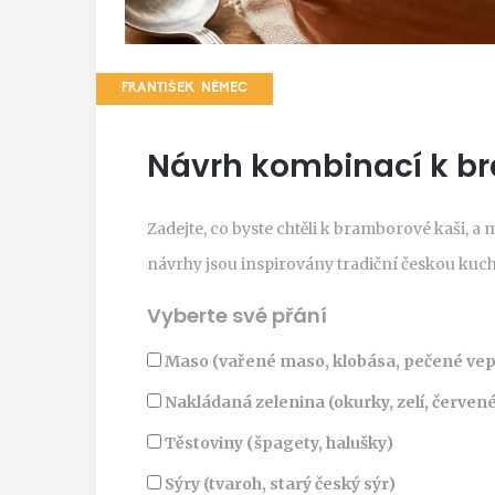
FRANTIŠEK NĚMEC
Návrh kombinací k b
Zadejte, co byste chtěli k bramborové kaši,
návrhy jsou inspirovány tradiční českou kuch
Vyberte své přání
Maso (vařené maso, klobása, pečené vep
Nakládaná zelenina (okurky, zelí, červen
Těstoviny (špagety, halušky)
Sýry (tvaroh, starý český sýr)