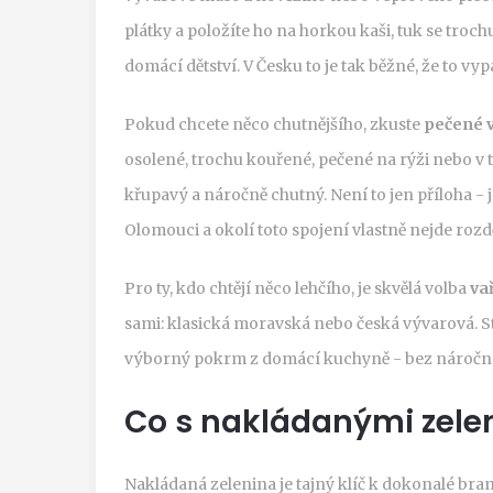
plátky a položíte ho na horkou kaši, tuk se trochu
domácí dětství. V Česku to je tak běžné, že to v
Pokud chcete něco chutnějšího, zkuste
pečené v
osolené, trochu kouřené, pečené na rýži nebo v tr
křupavý a náročně chutný. Není to jen příloha - 
Olomouci a okolí toto spojení vlastně nejde rozděl
Pro ty, kdo chtějí něco lehčího, je skvělá volba
va
sami: klasická moravská nebo česká vývarová. Stač
výborný pokrm z domácí kuchyně - bez náročnost
Co s nakládanými zele
Nakládaná zelenina je tajný klíč k dokonalé bra