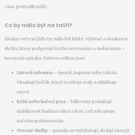
ráno probudili svěží.
Co by mělo být na talíři?
Ideální večerní jídlo by mělo být lehké, výživné a obsahovat
složky, které podporují tvorbu serotoninu a melatoninu –
hormonů spánku. Dobrou volbou jsou:
Listová zelenina
– špenát, kapusta nebo rukola.
Obsahují hořčík, který uvolňuje svaly a zklidňuje
nervy.
Krůtí nebo kuřecí prsa
– bílkoviny pomáhají
stabilizovat hladinu cukru v krvi, což zabraňuje
nočním probouzením.
Ovesné vločky
– pomalu se vstřebávají, dodají energii