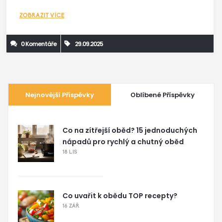
ZOBRAZIT VÍCE
0 Komentáře
29.09.2025
Nejnovější Příspěvky
Oblíbené Příspěvky
Co na zítřejší oběd? 15 jednoduchých
nápadů pro rychlý a chutný oběd
18 LIS
Co uvařit k obědu TOP recepty?
16 ZÁŘ