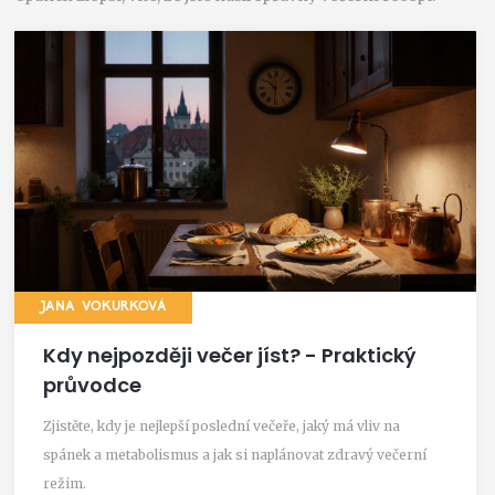
JANA VOKURKOVÁ
Kdy nejpozději večer jíst? - Praktický
průvodce
Zjistěte, kdy je nejlepší poslední večeře, jaký má vliv na
spánek a metabolismus a jak si naplánovat zdravý večerní
režim.