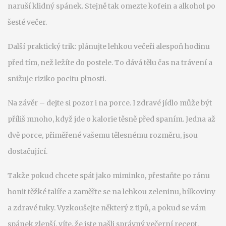
naruší klidný spánek. Stejně tak omezte kofein a alkohol po
šesté večer.
Další praktický trik: plánujte lehkou večeři alespoň hodinu
před tím, než ležíte do postele. To dává tělu čas na trávení a
snižuje riziko pocitu plnosti.
Na závěr – dejte si pozor i na porce. I zdravé jídlo může být
příliš mnoho, když jde o kalorie těsně před spaním. Jedna až
dvě porce, přiměřené vašemu tělesnému rozměru, jsou
dostačující.
Takže pokud chcete spát jako miminko, přestaňte po ránu
honit těžké talíře a zaměřte se na lehkou zeleninu, bílkoviny
a zdravé tuky. Vyzkoušejte některý z tipů, a pokud se vám
spánek zlepší, víte, že jste našli správný večerní recept.