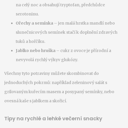
na celý noc a obsahují tryptofan, předchůdce
serotoninu.
Ořechy a semínka
– jen malá hrstka mandlí nebo
slunečnicových semínek stačí k doplnění zdravých
tuků a hořčíku.
Jablko nebo hruška
– cukr z ovoce je přírodní a
nevyvolá rychlý výkyv glukózy.
Všechny tyto potraviny můžete skombinovat do
jednoduchých pokrmů: například zeleninový salát s
grilovaným kuřecím masem a posypaný semínky, nebo
ovesná kaše s jablkem a skořicí.
Tipy na rychlé a lehké večerní snacky