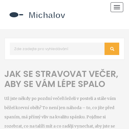
Zobr
navi
JAK SE STRAVOVAT VEČER,
ABY SE VÁM LÉPE SPALO
Už jste někdy po pozdní večeři leželi v posteli a stále vám
běžel krevní oběh? To není jen náhoda – to, co jíte před
spaním, má přímý vliv na kvalitu spánku. Pojďme si
rozebrat, co na talíři mít a co raději vynechat, aby jste se