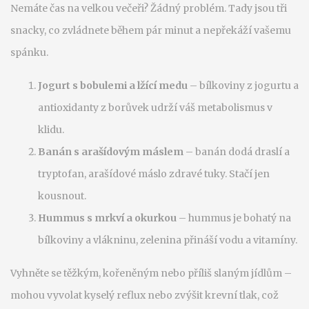
Nemáte čas na velkou večeři? Žádný problém. Tady jsou tři
snacky, co zvládnete během pár minut a nepřekáží vašemu
spánku.
Jogurt s bobulemi a lžící medu
– bílkoviny z jogurtu a
antioxidanty z borůvek udrží váš metabolismus v
klidu.
Banán s arašídovým máslem
– banán dodá draslí a
tryptofan, arašídové máslo zdravé tuky. Stačí jen
kousnout.
Hummus s mrkví a okurkou
– hummus je bohatý na
bílkoviny a vlákninu, zelenina přináší vodu a vitamíny.
Vyhněte se těžkým, kořeněným nebo příliš slaným jídlům –
mohou vyvolat kyselý reflux nebo zvýšit krevní tlak, což