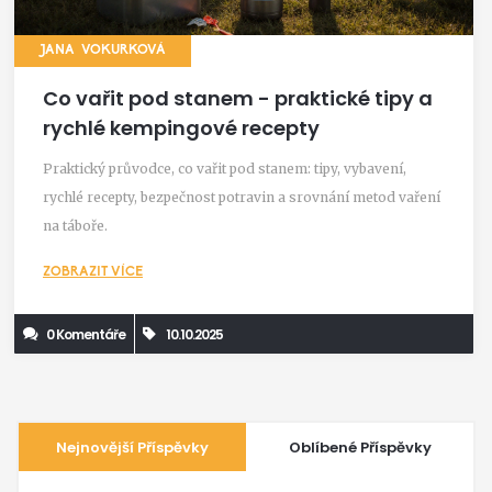
JANA VOKURKOVÁ
Co vařit pod stanem - praktické tipy a
rychlé kempingové recepty
Praktický průvodce, co vařit pod stanem: tipy, vybavení,
rychlé recepty, bezpečnost potravin a srovnání metod vaření
na táboře.
ZOBRAZIT VÍCE
0 Komentáře
10.10.2025
Nejnovější Příspěvky
Oblíbené Příspěvky