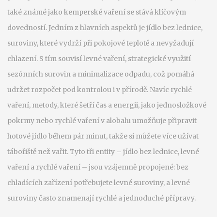
také známé jako
kemperské vaření
se stává klíčovým
dovedností. Jedním z hlavních aspektů je
jídlo bez lednice
,
suroviny, které vydrží při pokojové teplotě a nevyžadují
chlazení
. S tím souvisí
levné vaření
,
strategické využití
sezónních surovin a minimalizace odpadu
, což pomáhá
udržet rozpočet pod kontrolou i v přírodě. Navíc
rychlé
vaření
,
metody, které šetří čas a energii, jako jednosložkové
pokrmy nebo rychlé vaření v alobalu
umožňuje připravit
hotové jídlo během pár minut, takže si můžete více užívat
tábořiště než vařit. Tyto tři entity – jídlo bez lednice, levné
vaření a rychlé vaření – jsou vzájemně propojené: bez
chladících zařízení potřebujete levné suroviny, a levné
suroviny často znamenají rychlé a jednoduché přípravy.