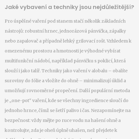
Jaké vybavení a techniky jsou nejdůležitější?
Pro úspěšné vaření pod stanem stačí několik základních
nástrojů: robustní hrnec, jednorázová pánvička, zápalky
nebo zapalovač a případně lehký grilovací rošt. Vzhledem k
omezenému prostoru a hmotnosti je výhodné vybírat
multifunkční nádobí, například pánvičku s poklicí, která
slouží i jako talíř. Techniky jako vaření v alobalu – obalíte
suroviny do fólie a vložíte do ohně – minimalizují úklid a
umožňují rovnoměrné propečení. Další populární metoda
je „one-pot“ vaření, kde se všechny ingredience sloučí do
jednoho hrnce, čímž se šetří palivo i čas. Nezapomínejte na
bezpečnost: vždy mějte po ruce vodu na hašení ohně a
kontrolujte, zda je oheň úplně uhašen, než přejdete k