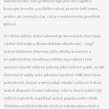
dalšímu kroku. Tyto praktické tipy jsou úzce spjaty s
koncepty levného a rychlého vaření, protože šetří nejen
peníze, ale i energii a čas, což je v outdoorovém prostředí
klíčové.
Ve výběru jídel je dobré sáhnout po surovinách, které jsou
odolné vůči teplu a dlouhodobému skladování – např.
sušené luštěniny, těstoviny, rýže, ořechy, konzervy a
trvanlivé koření. Kombinace těchto ingrediencí vám
umožní vytvořit výživné pokrmy jako čočkový guláš, rychlé
těstovinové saláty nebo pikantní fazolové chilli, které jsou
jednoduché, chutné a nevyžadují chladicí zařízení. Pokud
máte k dispozici čerstvé zeleniny, volte ty, které vydrží i při
vyšších teplotách, například mrkev, paprika nebo cibuli.
Přidáním suchých bylinek a koření získáte plnou chuť i z