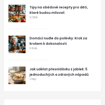
Tipy na obědové recepty pro děti,
které budou milovat
11 ČEN
Domácí nudle do polévky: Krok za
krokem k dokonalosti
9 DUB
Jak udělat přesnídávku z jablek: 5
jednoduchých a zdravých nápadů
7 PRO