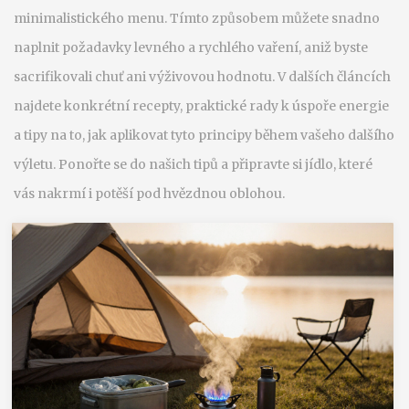
minimalistického menu. Tímto způsobem můžete snadno
naplnit požadavky levného a rychlého vaření, aniž byste
sacrifikovali chuť ani výživovou hodnotu. V dalších článcích
najdete konkrétní recepty, praktické rady k úspoře energie
a tipy na to, jak aplikovat tyto principy během vašeho dalšího
výletu. Ponořte se do našich tipů a připravte si jídlo, které
vás nakrmí i potěší pod hvězdnou oblohou.