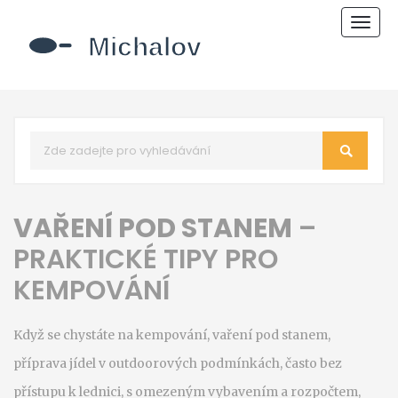
Zobr
navi
VAŘENÍ POD STANEM
–
PRAKTICKÉ TIPY PRO
KEMPOVÁNÍ
Když se chystáte na kempování,
vaření pod stanem
,
příprava jídel v outdoorových podmínkách, často bez
přístupu k lednici, s omezeným vybavením a rozpočtem
,