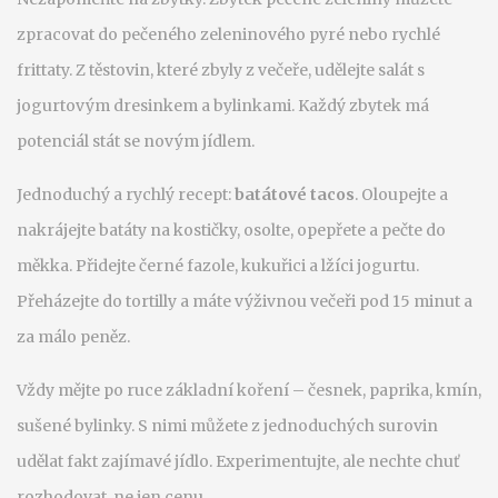
zpracovat do pečeného zeleninového pyré nebo rychlé
frittaty. Z těstovin, které zbyly z večeře, udělejte salát s
jogurtovým dresinkem a bylinkami. Každý zbytek má
potenciál stát se novým jídlem.
Jednoduchý a rychlý recept:
batátové tacos
. Oloupejte a
nakrájejte batáty na kostičky, osolte, opepřete a pečte do
měkka. Přidejte černé fazole, kukuřici a lžíci jogurtu.
Přeházejte do tortilly a máte výživnou večeři pod 15 minut a
za málo peněz.
Vždy mějte po ruce základní koření – česnek, paprika, kmín,
sušené bylinky. S nimi můžete z jednoduchých surovin
udělat fakt zajímavé jídlo. Experimentujte, ale nechte chuť
rozhodovat, ne jen cenu.