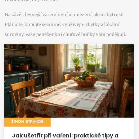
Na závěr: levnější vaření není o omezení, ale o chytrosti.
Plánujte, kupujte sezónně, využívejte zbytky a lokální
suroviny. Vaše peněženka i chuťové buňky vám poděkují.
ŠIMON STRAKOŠ
Jak ušetřit při vaření: praktické tipy a