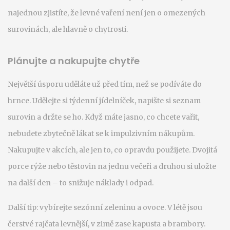
najednou zjistíte, že levné vaření není jen o omezených
surovinách, ale hlavně o chytrosti.
Plánujte a nakupujte chytře
Největší úsporu uděláte už před tím, než se podíváte do
hrnce. Udělejte si týdenní jídelníček, napište si seznam
surovin a držte se ho. Když máte jasno, co chcete vařit,
nebudete zbytečně lákat se k impulzivním nákupům.
Nakupujte v akcích, ale jen to, co opravdu použijete. Dvojitá
porce rýže nebo těstovin na jednu večeři a druhou si uložte
na další den – to snižuje náklady i odpad.
Další tip: vybírejte sezónní zeleninu a ovoce. V létě jsou
čerstvé rajčata levnější, v zimě zase kapusta a brambory.