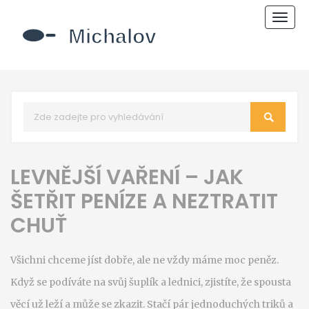
Zobr
navi
LEVNĚJŠÍ VAŘENÍ – JAK
ŠETŘIT PENÍZE A NEZTRATIT
CHUŤ
Všichni chceme jíst dobře, ale ne vždy máme moc peněz.
Když se podíváte na svůj šuplík a lednici, zjistíte, že spousta
věcí už leží a může se zkazit. Stačí pár jednoduchých triků a