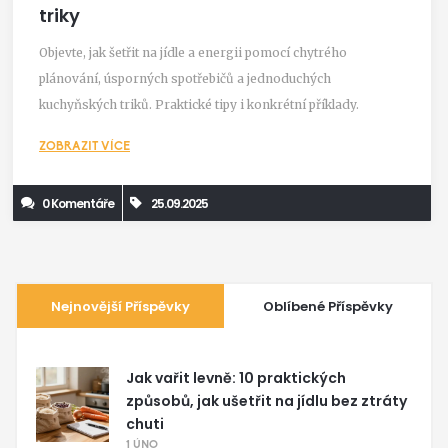
triky
Objevte, jak šetřit na jídle a energii pomocí chytrého
plánování, úsporných spotřebičů a jednoduchých
kuchyňských triků. Praktické tipy i konkrétní příklady.
ZOBRAZIT VÍCE
0 Komentáře
25.09.2025
Nejnovější Příspěvky
Oblíbené Příspěvky
Jak vařit levně: 10 praktických
způsobů, jak ušetřit na jídlu bez ztráty
chuti
1 ÚNO