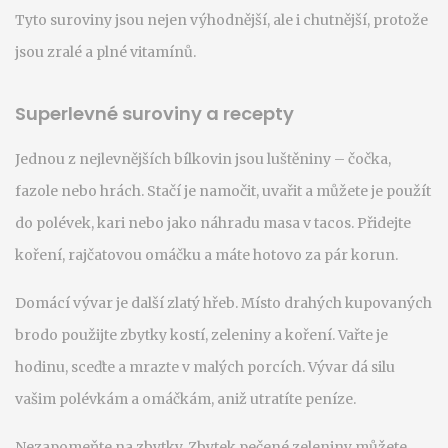
Tyto suroviny jsou nejen výhodnější, ale i chutnější, protože
jsou zralé a plné vitamínů.
Superlevné suroviny a recepty
Jednou z nejlevnějších bílkovin jsou luštěniny – čočka,
fazole nebo hrách. Stačí je namočit, uvařit a můžete je použít
do polévek, kari nebo jako náhradu masa v tacos. Přidejte
koření, rajčatovou omáčku a máte hotovo za pár korun.
Domácí vývar je další zlatý hřeb. Místo drahých kupovaných
brodo použijte zbytky kostí, zeleniny a koření. Vařte je
hodinu, sceďte a mrazte v malých porcích. Vývar dá silu
vašim polévkám a omáčkám, aniž utratíte peníze.
Nezapomeňte na zbytky. Zbytek pečené zeleniny můžete