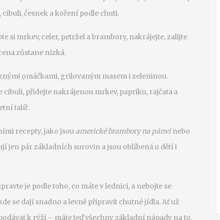
 cibuli, česnek a koření podle chuti.
e si mrkev, celer, petržel a brambory, nakrájejte, zalijte
 cena zůstane nízká.
 různými omáčkami, grilovaným masem i zeleninou.
cibuli, přidejte nakrájenou mrkev, papriku, rajčata a
ní talíř.
ními recepty, jako jsou
americké brambory na pánvi
nebo
bují jen pár základních surovin a jsou oblíbená u dětí i
pravte je podle toho, co máte v lednici, a nebojte se
e se dají snadno a levně připravit chutné jídla. Ať už
o podávat k rýži – máte teď všechny základní nápady na to,