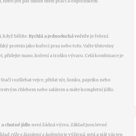
, nebo jen pár minut mezi prací a odpočinkem.
i, když běžíte.
Rychlá a jednoduchá večeře
je řešení.
ehký protein jako kuřecí prsa nebo tofu. Vařte těstoviny
, přidejte maso, koření a trošku vývaru. Celá kombinace je
. Stačí rozšlehat vejce, přidat sýr, šunku, papriku nebo
čerstvým chlebem nebo salátem a máte kompletní jídlo.
a chutné jídlo
není žádná výzva. Základ jsou levné
íklad
rýže s fazolemi a kořením
je výživná, sytá a stát vás jen