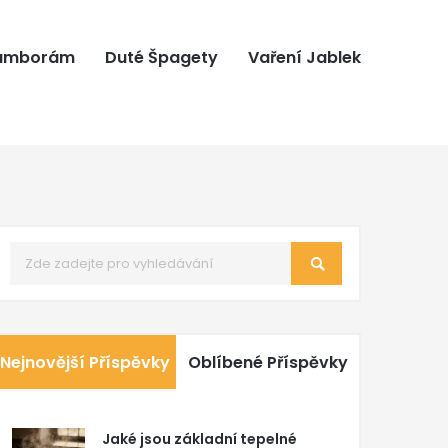
ramborám
Duté Špagety
Vaření Jablek
Nejnovější Příspěvky
Oblíbené Příspěvky
Jaké jsou základní tepelné