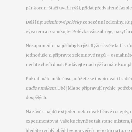
pár korun. Stačí uvařit rýži, přidat předvařené fazole,
Další tip:
zeleninové polévky
ze sezónní zeleniny. Kupt
vývarem a rozmixujte. Polévka vás zahřeje, nasytí a
Nezapomeňte na
přílohy k rýži
. Rýže skvěle ladí s
Jednoduše si připravte zeleninové ragú – osmahněte 
nechte chvíli dusit. Podávejte nad rýží a máte komplet
Pokud máte málo času, můžete se inspirovat i tradič
nudle s mákem
. Obě jídla se připravují rychle, potře
dospělých.
Na závěr: najděte si jeden nebo dva klíčové recepty, u
experimentovat. Vaše kuchyně se tak stane místem, kd
hledáte rychlý oběd, levnou večeři nebo tip na to, c