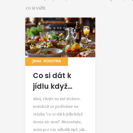
co si vařit.
JANA NOVOTNÁ
Co si dát k
jídlu když
doma nic
Ahoj, vítejte na mé stránce,
není?
tentokrát se podíváme na
otázku "co si dát k jídlu když
doma nic není". Nezoufejte,
mám pro vás několik tipů, jak