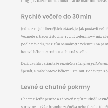
fungují v každé domácnosti – ať už máte hodně času
Rychlé večeře do 30 min
Jedna z nejoblíbenějších otázek je, jak postavit večeř
Vezměte si třeba těstoviny, rychlý zeleninový mix a l
podle návodu, mezi tím osmahněte zeleninu na pánvi
hotová během 20 minut a chutná skvěle.
Další rychlá varianta je
omeleta s různými přílohami
špenát, a máte hotovo během 10 minut. Podávejte s 
Levné a chutné pokrmy
Chcete ušetřit peníze a zároveň nejíst nudně?
Levné 
suroviny – rýže, brambory, čočka nebo fazole. Např