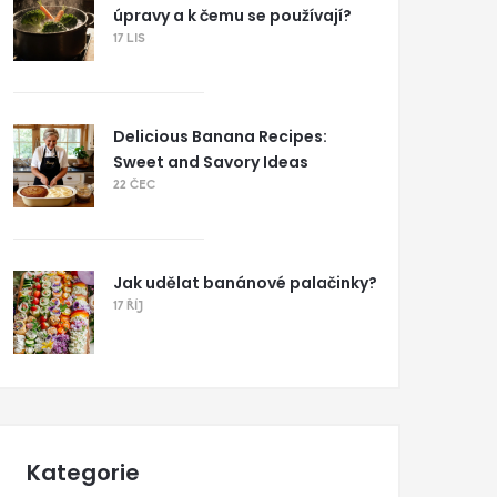
úpravy a k čemu se používají?
17 LIS
Delicious Banana Recipes:
Sweet and Savory Ideas
22 ČEC
Jak udělat banánové palačinky?
17 ŘÍJ
Kategorie