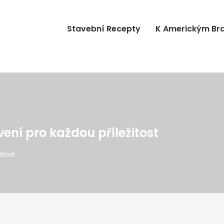
Stavební Recepty
K Americkým B
vení pro každou příležitost
žitost