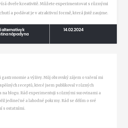
vírá dveře kreativitě. Můžete experimentovat s různými
tí a podávat je v atraktivní formě, která jistě zaujme.
í
alternativy k
14.02.2024
stina
nápady na
ti gastronomie a výživy. Můj obrovský zájem o vaření mi
úspěšných receptů, které jsem publikoval v různých
a na blogu. Rád experimentuji s různými surovinami a
ořil jedinečné a lahodné pokrmy. Rád se dělím o své
í s ostatními.