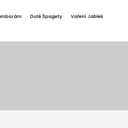
ramborám
Duté Špagety
Vaření Jablek