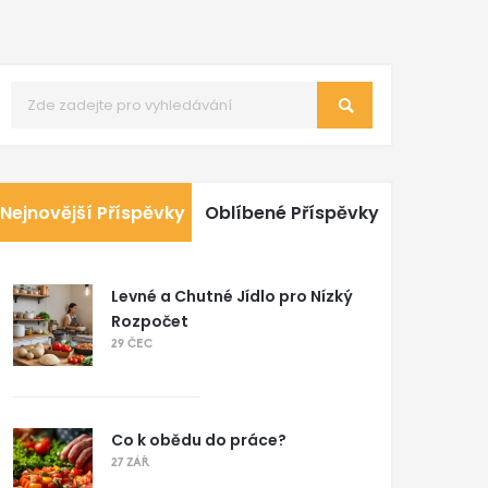
Nejnovější Příspěvky
Oblíbené Příspěvky
Levné a Chutné Jídlo pro Nízký
Rozpočet
29 ČEC
Co k obědu do práce?
27 ZÁŘ