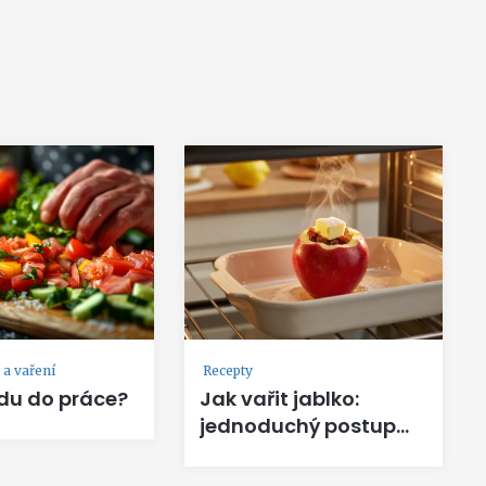
a vaření
Recepty
du do práce?
Jak vařit jablko:
jednoduchý postup
pro výborné jablko
pečené v troubě