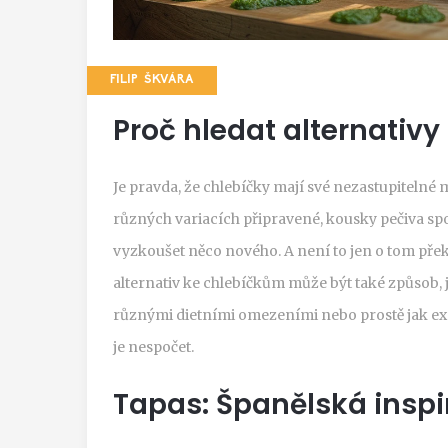
FILIP ŠKVÁRA
Proč hledat alternativ
Je pravda, že chlebíčky mají své nezastupitelné 
různých variacích připravené, kousky pečiva sp
vyzkoušet něco nového. A není to jen o tom přek
alternativ ke chlebíčkům může být také způsob, j
různými dietními omezeními nebo prostě jak exp
je nespočet.
Tapas: Španělská inspi