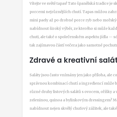
Vítejte ve světě tapas! Tato španělská tradice j
porcemi nejrůznějších chutí. Tapas můžou zah
mini paely až po drobné porce ryb nebo mořských
nabídnout široký výběr, ze kterého si může každ
chuti, ale také o společenském aspektu jídla — 
tak zajímavou částí večera jako samotné pochut
Zdravé a kreativní salá
Saláty jsou často vnímány jen jako příloha, ale 
správnou kombinací chutí a ingrediencí může b
různé druhy listových salátů s ovocem, oříšky a
zeleninou, quinoa a bylinkovým dressingem? M
nabídnout nejen skvělý chuťový zážitek, ale také