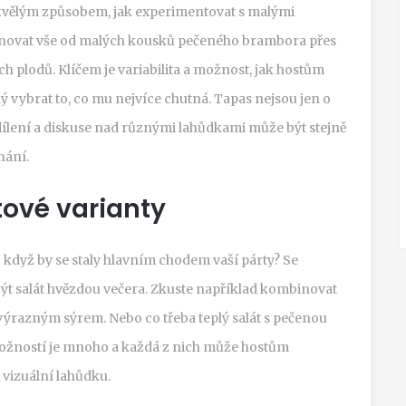
e skvělým způsobem, jak experimentovat s malými
rnovat vše od malých kousků pečeného brambora přes
 plodů. Klíčem je variabilita a možnost, jak hostům
ý vybrat to, co mu nejvíce chutná. Tapas nejsou jen o
sdílení a diskuse nad různými lahůdkami může být stejně
nání.
tové varianty
co když by se staly hlavním chodem vaší párty? Se
ýt salát hvězdou večera. Zkuste například kombinovat
 výrazným sýrem. Nebo co třeba teplý salát s pečenou
ožností je mnoho a každá z nich může hostům
 vizuální lahůdku.