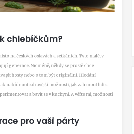
y k chlebíčkům?
místo na českých oslavách a setkáních. Tyto malé, v
ojují generace. Nicméně, někdy se prostě chce
vapit hosty nebo o tom být originální. Hledání
ak nabídnout zdravější možnosti, jak zahrnout lidi s
erimentovat a bavit se v kuchyni. A věřte mi, možností
race pro vaši párty