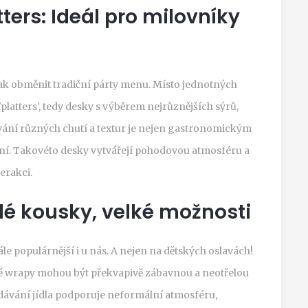
ters: Ideál pro milovníky
ak obměnit tradiční párty menu. Místo jednotných
latters', tedy desky s výběrem nejrůznějších sýrů,
ování různých chutí a textur je nejen gastronomickým
vní. Takovéto desky vytvářejí pohodovou atmosféru a
erakci.
lé kousky, velké možnosti
stále populárnější i u nás. A nejen na dětských oslavách!
é wrapy mohou být překvapivě zábavnou a neotřelou
odávání jídla podporuje neformální atmosféru,