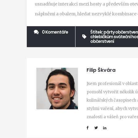
usnadňuje interakci mezi hosty a především ote
náplněmi a obalem, hledat nezvyklé kombinace chu
0 Komentáře
Štítek:
párty občerstven
chlebíčkům
sváteční ho
občerstvení
Filip Škvára
Jsem profesionál v oblas
pomohl vytvořit několik 
kulinářských časopisech 
stylmi vaření, abych vytv
znalosti a vášeň pro vařen