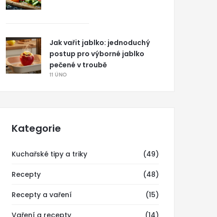
Jak vařit jablko: jednoduchý
postup pro výborné jablko
pečené v troubě
11 ÚNO
Kategorie
Kuchařské tipy a triky
(49)
Recepty
(48)
Recepty a vaření
(15)
Vaření a recepty
(14)