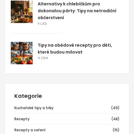
Alternativy k chlebíčkům pro
dokonalou párty: Tipy na netradiční
občerstvení
9 LED
Tipy na obědové recepty pro děti,
které budou milovat
11 ČEN
Kategorie
Kuchařské tipy a triky
(49)
Recepty
(48)
Recepty a vaření
(15)