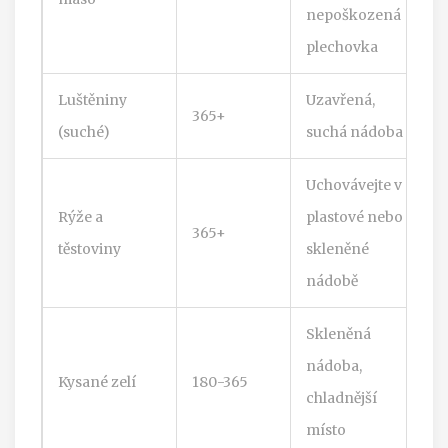
nepoškozená
plechovka
Luštěniny
Uzavřená,
365+
(suché)
suchá nádoba
Uchovávejte v
Rýže a
plastové nebo
365+
těstoviny
skleněné
nádobě
Skleněná
nádoba,
Kysané zelí
180-365
chladnější
místo