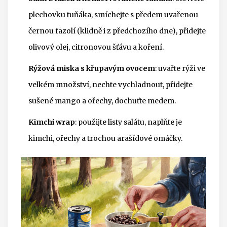
plechovku tuňáka, smíchejte s předem uvařenou
černou fazolí (klidně i z předchozího dne), přidejte
olivový olej, citronovou šťávu a koření.
Rýžová miska s křupavým ovocem
: uvařte rýži ve
velkém množství, nechte vychladnout, přidejte
sušené mango a ořechy, dochuťte medem.
Kimchi wrap
: použijte listy salátu, naplňte je
kimchi, ořechy a trochou arašídové omáčky.