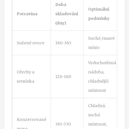
Doba
Optimální
Potravina
skladování
podmínky
(dny)
Suché, tmavé
Sušené ovoce
180-365
místo
Vzduchotěsná
Ořechy a
nádoba,
120-180
semínka
chladnější
místnost
Chladná,
suchá
Konzervované
365-730
místnost,
maso