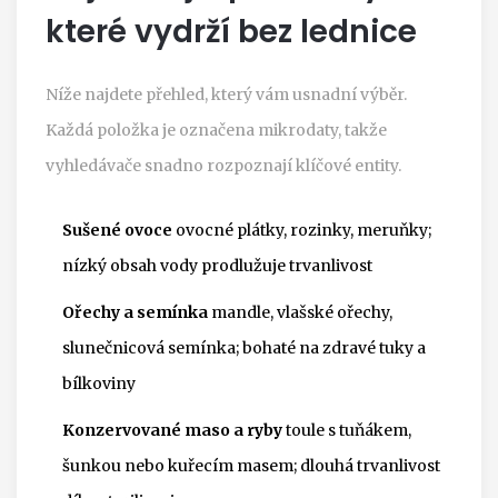
které vydrží bez lednice
Níže najdete přehled, který vám usnadní výběr.
Každá položka je označena mikrodaty, takže
vyhledávače snadno rozpoznají klíčové entity.
Sušené ovoce
ovocné plátky, rozinky, meruňky;
nízký obsah vody prodlužuje trvanlivost
Ořechy a semínka
mandle, vlašské ořechy,
slunečnicová semínka; bohaté na zdravé tuky a
bílkoviny
Konzervované maso a ryby
toule s tuňákem,
šunkou nebo kuřecím masem; dlouhá trvanlivost