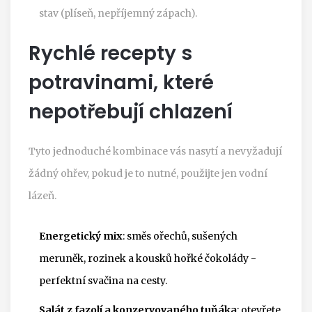
stav (plíseň, nepříjemný zápach).
Rychlé recepty s
potravinami, které
nepotřebují chlazení
Tyto jednoduché kombinace vás nasytí a nevyžadují
žádný ohřev, pokud je to nutné, použijte jen vodní
lázeň.
Energetický mix
: směs ořechů, sušených
meruněk, rozinek a kousků hořké čokolády -
perfektní svačina na cesty.
Salát z fazolí a konzervovaného tuňáka
: otevřete