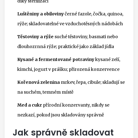
díky sterilizaci
Luštěniny a obiloviny
černé fazole, čočka, quinoa,
rýže; skladovatelné ve vzduchotěsných nádobách
Těstoviny a rýže
suché těstoviny, basmati nebo
dlouhozrnná rýže; praktické jako základ jídla
Kysané a fermentované potraviny
kysané zelí,
kimchi, jogurt v prášku; přirozená konzervence
Kořenová zelenina
mrkev, řepa, cibule; skladují se
na suchém, temném místě
Med a cukr
přírodní konzervanty, nikdy se
nezkazí, pokud jsou skladovány správně
Jak správně skladovat