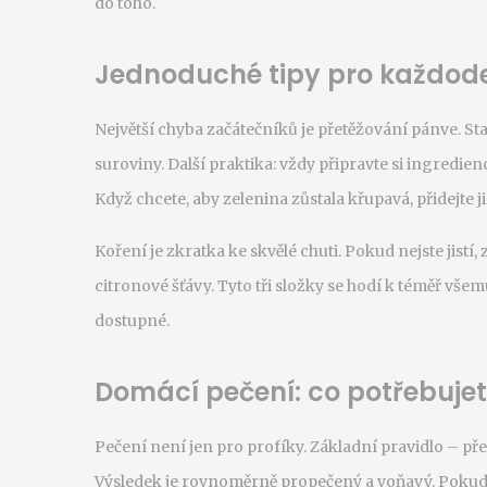
do toho.
Jednoduché tipy pro každode
Největší chyba začátečníků je přetěžování pánve. Sta
suroviny. Další praktika: vždy připravte si ingredie
Když chcete, aby zelenina zůstala křupavá, přidejte j
Koření je zkratka ke skvělé chuti. Pokud nejste jist
citronové šťávy. Tyto tři složky se hodí k téměř vše
dostupné.
Domácí pečení: co potřebuje
Pečení není jen pro profíky. Základní pravidlo – pře
Výsledek je rovnoměrně propečený a voňavý. Pokud 