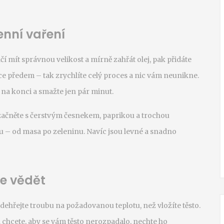
nní vaření
čí mít správnou velikost a mírně zahřát olej, pak přidáte
nce předem – tak zrychlíte celý proces a nic vám neunikne.
i na konci a smažte jen pár minut.
í, začněte s čerstvým česnekem, paprikou a trochou
mu – od masa po zeleninu. Navíc jsou levné a snadno
te vědět
dehřejte troubu na požadovanou teplotu, než vložíte těsto.
chcete, aby se vám těsto nerozpadalo, nechte ho