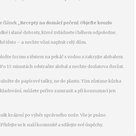
je článek
„Recepty na domácí pečení: Objefte kouzlo
ladké i slané dobroty, které zvládnete i během odpoledne.
hé těsto – a nechte vůni naplnit celý dům.
ožte formu s těstem na pekáč s vodou a zakryjte alobalem.
Po 15 minutách odstraňte alobal a nechte dozlatova dorůst.
, uložte do papírové tašky, ne do plastu. Tím zůstane kůrka
kladování, můžete pečivo zamrazit a při konzumaci jen
hnik krájení po výběr správného nože. Vše je psáno
idejte se k naší komunitě a sdílejte své úspěchy.