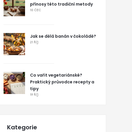
přínosy této tradiční metody
10 ČEC
Jak se dělá banán v čokoládě?
21 ŘÍJ
Co vařit vegetariánské?
Praktický průvodce recepty a
tipy
19 ŘÍJ
Kategorie