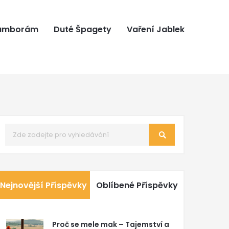
ramborám
Duté Špagety
Vaření Jablek
Nejnovější Příspěvky
Oblíbené Příspěvky
Proč se mele mak – Tajemství a