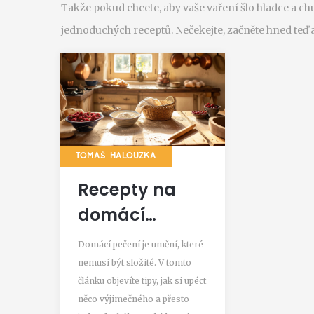
Takže pokud chcete, aby vaše vaření šlo hladce a chu
jednoduchých receptů. Nečekejte, začněte hned teď a 
TOMÁŠ HALOUZKA
Recepty na
domácí
pečení: Objefte
Domácí pečení je umění, které
kouzlo
nemusí být složité. V tomto
článku objevíte tipy, jak si upéct
vlastnoručně
něco výjimečného a přesto