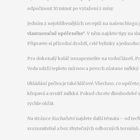
odpočinout 10 minut po vytažení z mísy.
Jedním z nejoblíbenějších receptů na našem blogu 
vlastnoručně upéčeného“
. V něm najdete tipy na s
Připravte si přírodní droždí, celé bylinky a jednoduc
Pro dokonalý koláč nezapomeňte na vodní lázeň. Pol
Voda udrží teplotu mírnou a povrch zůstane měkký. 
Ukládání pečiva je také klíčové. Všechno, co upéčete
křupavá a uvnitř měkká. Pokud chcete dlouhodobé s
rychle ohřát.
Na stránce
Kuchařství
najdete další témata – od tec
srozumitelně a bez zbytečných odborných termínů. Př