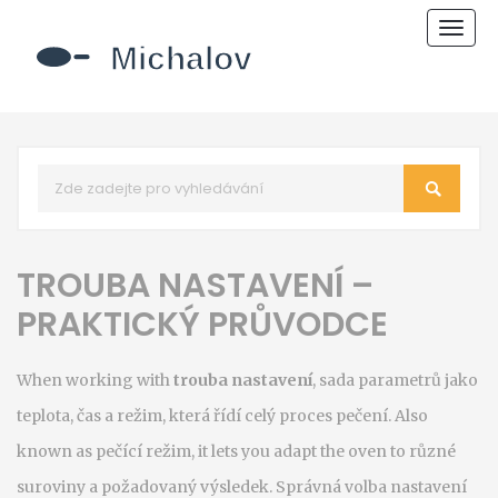
Zobr
navi
TROUBA NASTAVENÍ –
PRAKTICKÝ PRŮVODCE
When working with
trouba nastavení
,
sada parametrů jako
teplota, čas a režim, která řídí celý proces pečení
. Also
known as
pečící režim
, it lets you adapt the oven to různé
suroviny a požadovaný výsledek. Správná volba nastavení