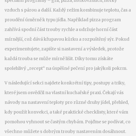
speciální programy – gril, pizza, horkovzduch, horký
vzduch s párou a další. Každý režim kombinuje teplotu, čas a
proudění úměrně k typu jídla. Například pizza program
zahřívá spodní část trouby rychle a udržuje horní část
mírnější, což dává křupavou kůrku a rozpuštěný sýr. Pokud
experimentujete, zapište si nastavení a výsledek, protože
každá trouba se může mírně lišit. Díky tomu získáte
spolehlivý „recept“ na úspěšné pečení pro jakýkoli pokrm.
V následující sekci najdete konkrétní tipy, postupy a triky,
které jsem osvědčil na vlastní kuchařské praxi. Čekají vás
návody na nastavení teploty pro různé druhy jídel, přehled,
kdy použít konvekci, a také praktické checklisty, které vám
pomohou vyhnout se častým chybám. Pojďme se podívat, co
všechno můžete s dobrým trouby nastavením dosáhnout.