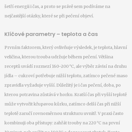
šetří energii i čas, a proto se právě sem podíváme na
nejčastější otázky, které se při pečení objeví.
Klíčové parametry – teplota a čas
Prvním faktorem, který ovlivňuje výsledek, je
teplota
,
hlavní
veličina, kterou trouba udržuje během pečení
. Většina
receptů uvádí rozmezí 160–200 °C, ale výběr závisí na druhu
jídla – cukroví potřebuje nižší teplotu, zatímco pečené maso
zpravidla vyžaduje vyšší. Důležitý je i
čas pečení
,
doba, po
kterou potravina zůstává v horku
. Kratší čas při vyšší teplotě
může vytvořit křupavou kůrku, zatímco delší čas při nižší
teplotě zaručí rovnoměrnou strukturu uvnitř. V praxi často
kombinuji oba přístupy: zahřát trouby na 220 °C na první