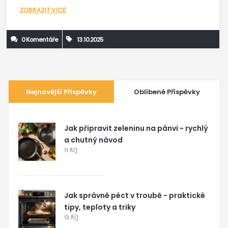
ZOBRAZIT VÍCE
0 Komentáře
13.10.2025
Nejnovější Příspěvky
Oblíbené Příspěvky
Jak připravit zeleninu na pánvi - rychlý
a chutný návod
11 ŘÍJ
Jak správně péct v troubě - praktické
tipy, teploty a triky
13 ŘÍJ