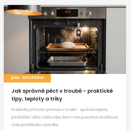
JANA VOKURKOVÁ
Jak správně péct v troubě - praktické
tipy, teploty a triky
Praktický průvodce pečením v troubě - správná teplota,
předehřátí, výběr roštu a tipy, které vám pomohou dosáhnout
vždy perfektního výsledku.