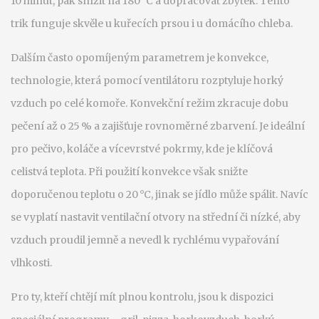
10 minut, pak snížit na 180 °C a dopracovat zbytek. Tento
trik funguje skvěle u kuřecích prsou i u domácího chleba.
Dalším často opomíjeným parametrem je
konvekce
,
technologie, která pomocí ventilátoru rozptyluje horký
vzduch po celé komoře
. Konvekční režim zkracuje dobu
pečení až o 25 % a zajišťuje rovnoměrné zbarvení. Je ideální
pro pečivo, koláče a vícevrstvé pokrmy, kde je klíčová
celistvá teplota. Při použití konvekce však snižte
doporučenou teplotu o 20 °C, jinak se jídlo může spálit. Navíc
se vyplatí nastavit ventilační otvory na střední či nízké, aby
vzduch proudil jemně a nevedl k rychlému vypařování
vlhkosti.
Pro ty, kteří chtějí mít plnou kontrolu, jsou k dispozici