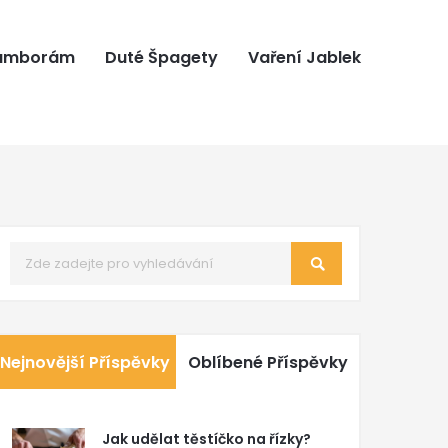
ramborám
Duté Špagety
Vaření Jablek
Nejnovější Příspěvky
Oblíbené Příspěvky
Jak udělat těstíčko na řízky?