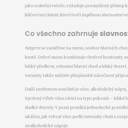
jako
sváteční večeře
, vyžaduje promyšlený přístup k
klíčovými částmi, které tvoří úspěšnou slavnostní več
Co všechno zahrnuje
slavnos
Nejprve se zaměřme na
menu
,
soubor hlavních chod
hostů
. Dobré menu kombinuje chuťové kontrasty, se
lehký předkrm, robustní hlavní chod a lehký dezert.
varianty, takže můžete přizpůsobit náročnost příprav
Další nezbytnou součástí je
víno
,
alkoholický nápoj,
Správný výběr vína závisí na typu pokrmů – lehké bí
sladké dezerty. V praxi pomáhá jednoduché pravidlo
ukážou, jak vybrat víno podle intenzity chuti a rozpo
nealkoholické nápoje.