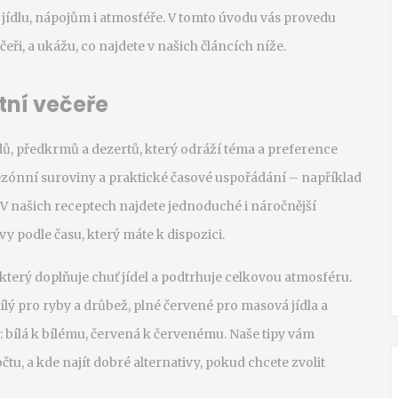
 jídlu, nápojům i atmosféře. V tomto úvodu vás provedu
eři, a ukážu, co najdete v našich článcích níže.
tní večeře
ů, předkrmů a dezertů, který odráží téma a preference
zónní suroviny a praktické časové uspořádání – například
 V našich receptech najdete jednoduché i náročnější
y podle času, který máte k dispozici.
 který doplňuje chuť jídel a podtrhuje celkovou atmosféru
.
lý pro ryby a drůbež, plné červené pro masová jídla a
: bílá k bílému, červená k červenému. Naše tipy vám
čtu, a kde najít dobré alternativy, pokud chcete zvolit