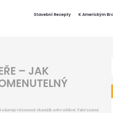
Stavební Recepty
K Americkým B
EŘE – JAK
POMENUTELNÝ
erá oslavuje významný okamžik nebo událost
. Také známá