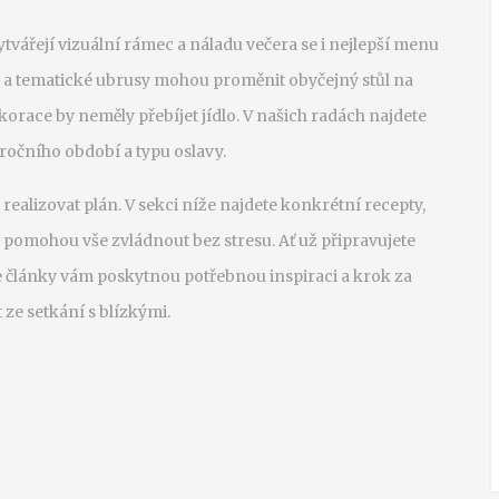
ytvářejí vizuální rámec a náladu večera
se i nejlepší menu
y a tematické ubrusy mohou proměnit obyčejný stůl na
korace by neměly přebíjet jídlo. V našich radách najdete
e ročního období a typu oslavy.
ealizovat plán. V sekci níže najdete konkrétní recepty,
m pomohou vše zvládnout bez stresu. Ať už připravujete
e články vám poskytnou potřebnou inspiraci a krok za
 ze setkání s blízkými.