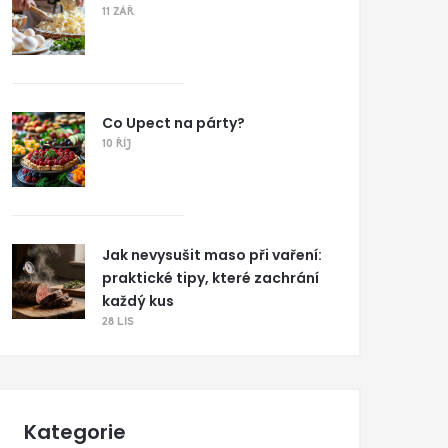
11 ZÁŘ
Co Upect na párty?
10 ŘÍJ
Jak nevysušit maso při vaření:
praktické tipy, které zachrání
každý kus
28 LIS
Kategorie