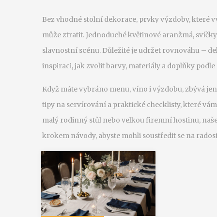
Bez vhodné
stolní dekorace
,
prvky výzdoby, které v
může ztratit. Jednoduché květinové aranžmá, svíčk
slavnostní scénu. Důležité je udržet rovnováhu – de
inspiraci, jak zvolit barvy, materiály a doplňky podl
Když máte vybráno menu, víno i výzdobu, zbývá jen r
tipy na servírování a praktické checklisty, které vá
malý rodinný stůl nebo velkou firemní hostinu, naš
krokem návody, abyste mohli soustředit se na radost