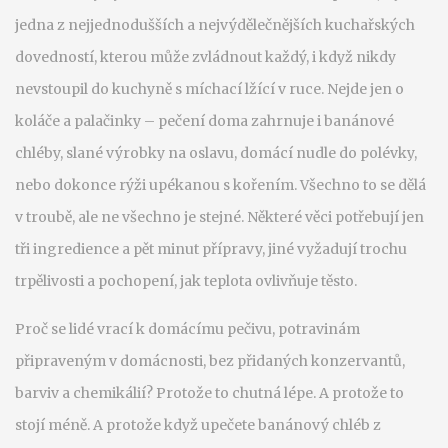
jedna z nejjednodušších a nejvýdělečnějších kuchařských
dovedností, kterou může zvládnout každý, i když nikdy
nevstoupil do kuchyně s míchací lžící v ruce.
Nejde jen o
koláče a palačinky – pečení doma zahrnuje i banánové
chléby, slané výrobky na oslavu, domácí nudle do polévky,
nebo dokonce rýži upékanou s kořením. Všechno to se dělá
v troubě, ale ne všechno je stejné. Některé věci potřebují jen
tři ingredience a pět minut přípravy, jiné vyžadují trochu
trpělivosti a pochopení, jak teplota ovlivňuje těsto.
Proč se lidé vrací k
domácímu pečivu
,
potravinám
připraveným v domácnosti, bez přidaných konzervantů,
barviv a chemikálií
? Protože to chutná lépe. A protože to
stojí méně. A protože když upečete banánový chléb z