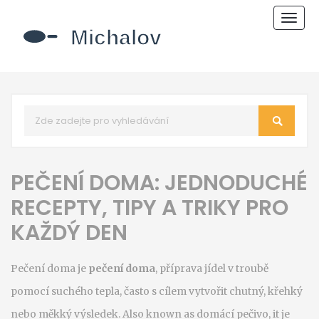
Zobr
navi
PEČENÍ DOMA: JEDNODUCHÉ
RECEPTY, TIPY A TRIKY PRO
KAŽDÝ DEN
Pečení doma je
pečení doma
,
příprava jídel v troubě
pomocí suchého tepla, často s cílem vytvořit chutný, křehký
nebo měkký výsledek
. Also known as
domácí pečivo
, it je