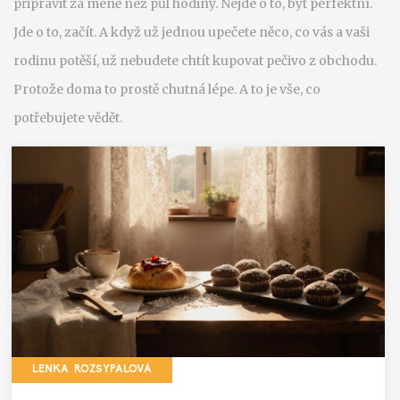
připravit za méně než půl hodiny. Nejde o to, být perfektní.
Jde o to, začít. A když už jednou upečete něco, co vás a vaši
rodinu potěší, už nebudete chtít kupovat pečivo z obchodu.
Protože doma to prostě chutná lépe. A to je vše, co
potřebujete vědět.
LENKA ROZSYPALOVÁ