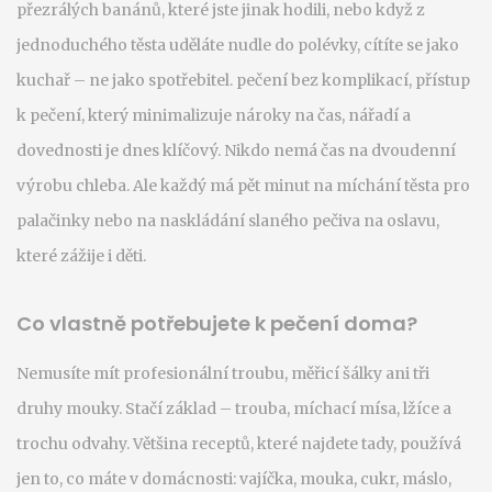
přezrálých banánů, které jste jinak hodili, nebo když z
jednoduchého těsta uděláte nudle do polévky, cítíte se jako
kuchař – ne jako spotřebitel.
pečení bez komplikací
,
přístup
k pečení, který minimalizuje nároky na čas, nářadí a
dovednosti
je dnes klíčový. Nikdo nemá čas na dvoudenní
výrobu chleba. Ale každý má pět minut na míchání těsta pro
palačinky nebo na naskládání slaného pečiva na oslavu,
které zážije i děti.
Co vlastně potřebujete k pečení doma?
Nemusíte mít profesionální troubu, měřicí šálky ani tři
druhy mouky. Stačí základ – trouba, míchací mísa, lžíce a
trochu odvahy. Většina receptů, které najdete tady, používá
jen to, co máte v domácnosti: vajíčka, mouka, cukr, máslo,