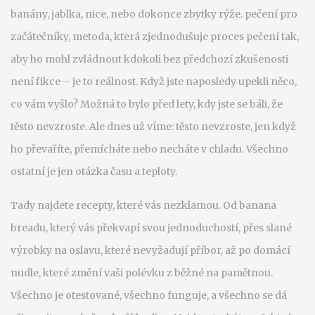
banány, jablka, nice, nebo dokonce zbytky rýže.
pečení pro
začátečníky
,
metoda, která zjednodušuje proces pečení tak,
aby ho mohl zvládnout kdokoli bez předchozí zkušenosti
není fikce – je to reálnost. Když jste naposledy upekli něco,
co vám vyšlo? Možná to bylo před lety, kdy jste se báli, že
těsto nevzroste. Ale dnes už víme: těsto nevzroste, jen když
ho převaříte, přemícháte nebo necháte v chladu. Všechno
ostatní je jen otázka času a teploty.
Tady najdete recepty, které vás nezklamou. Od banana
breadu, který vás překvapí svou jednoduchostí, přes slané
výrobky na oslavu, které nevyžadují příbor, až po domácí
nudle, které změní vaši polévku z běžné na pamětnou.
Všechno je otestované, všechno funguje, a všechno se dá