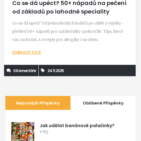
Co se dá upéct? 50+ nápadů na pečení
od základů po lahodné speciality
Co se dá upéct? Od jednoduchých koláčů po chléb a výpěky -
přehled 50+ nápadů pro začátečníky i pokročilé. Tipy, které
vás zachrání, a recepty pro alergiky i na dietu.
ZOBRAZIT VÍCE
0 Komentáře
24.11.2025
Nejnovější Příspěvky
Oblíbené Příspěvky
Jak udělat banánové palačinky?
17 ŘÍJ