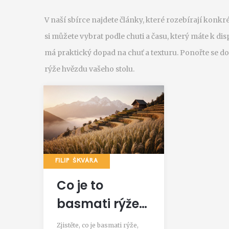
V naší sbírce najdete články, které rozebírají konkré
si můžete vybrat podle chuti a času, který máte k dis
má praktický dopad na chuť a texturu. Ponořte se do 
rýže hvězdu vašeho stolu.
FILIP ŠKVÁRA
Co je to
basmati rýže?
Vše, co
Zjistěte, co je basmati rýže,