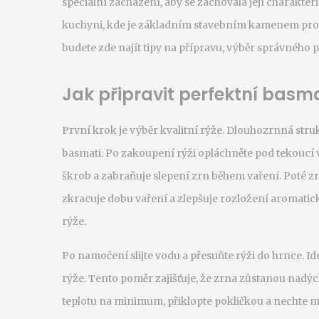
speciální zacházení, aby se zachovala její charakteri
kuchyni
,
kde je základním stavebním kamenem pro pi
budete zde najít tipy na přípravu, výběr správnéh
Jak připravit perfektní basma
První krok je výběr kvalitní rýže. Dlouhozrnná str
basmati. Po zakoupení rýži opláchněte pod tekoucí 
škrob a zabraňuje slepení zrn během vaření. Poté z
zkracuje dobu vaření a zlepšuje rozložení aromatick
rýže.
Po namočení slijte vodu a přesuňte rýži do hrnce. Ide
rýže. Tento poměr zajišťuje, že zrna zůstanou nadýc
teplotu na minimum, přiklopte pokličkou a nechte m