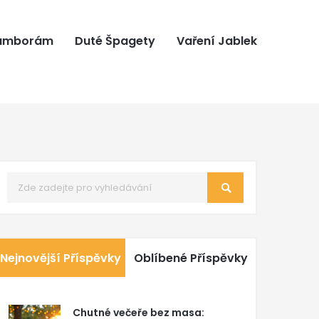
ramborám
Duté Špagety
Vaření Jablek
Nejnovější Příspěvky
Oblíbené Příspěvky
Chutné večeře bez masa: