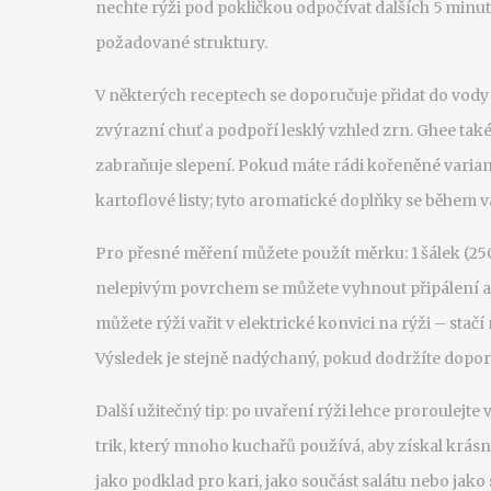
nechte rýži pod pokličkou odpočívat dalších 5 min
požadované struktury.
V některých receptech se doporučuje přidat do vody 
zvýrazní chuť a podpoří lesklý vzhled zrn. Ghee ta
zabraňuje slepení. Pokud máte rádi kořeněné varian
kartoflové listy; tyto aromatické doplňky se během v
Pro přesné měření můžete použít měrku: 1 šálek (250 
nelepivým povrchem se můžete vyhnout připálení a 
můžete rýži vařit v elektrické konvici na rýži – stač
Výsledek je stejně nadýchaný, pokud dodržíte dop
Další užitečný tip: po uvaření rýži lehce proroulejte 
trik, který mnoho kuchařů používá, aby získal krásn
jako podklad pro kari, jako součást salátu nebo ja