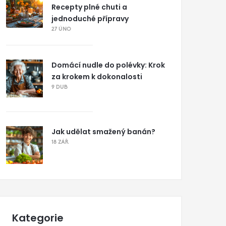
Recepty plné chuti a
jednoduché přípravy
27 ÚNO
Domácí nudle do polévky: Krok
za krokem k dokonalosti
9 DUB
Jak udělat smažený banán?
18 ZÁŘ
Kategorie