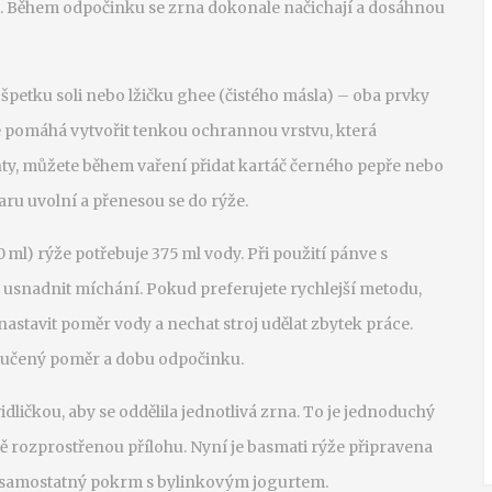
ut. Během odpočinku se zrna dokonale načichají a dosáhnou
špetku soli nebo lžičku ghee (čistého másla) – oba prvky
ké pomáhá vytvořit tenkou ochrannou vrstvu, která
ty, můžete během vaření přidat kartáč černého pepře nebo
aru uvolní a přenesou se do rýže.
ml) rýže potřebuje 375 ml vody. Při použití pánve s
usnadnit míchání. Pokud preferujete rychlejší metodu,
í nastavit poměr vody a nechat stroj udělat zbytek práce.
oručený poměr a dobu odpočinku.
vidličkou, aby se oddělila jednotlivá zrna. To je jednoduchý
ě rozprostřenou přílohu. Nyní je basmati rýže připravena
ko samostatný pokrm s bylinkovým jogurtem.