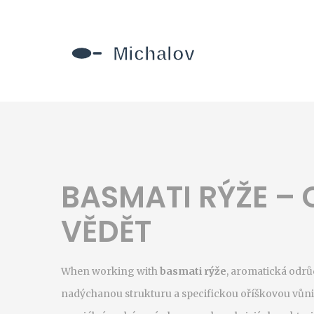
BASMATI RÝŽE – 
VĚDĚT
When working with
basmati rýže
,
aromatická odrůd
nadýchanou strukturu a specifickou oříškovou vůni