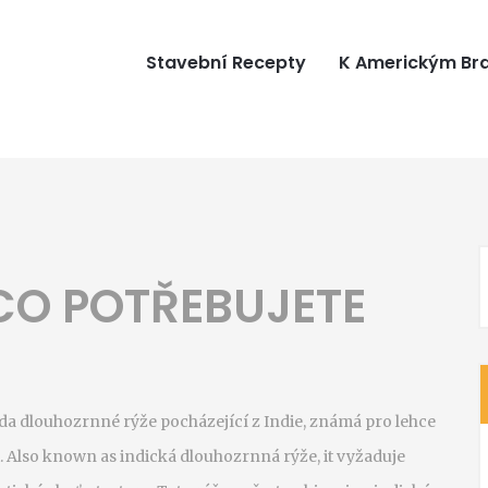
Stavební Recepty
K Americkým B
CO POTŘEBUJETE
a dlouhozrnné rýže pocházející z Indie, známá pro lehce
. Also known as
indická dlouhozrnná rýže
, it
vyžaduje