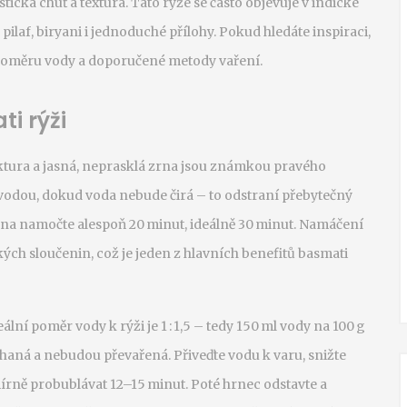
stická chuť a textura
.
Tato rýže se často objevuje v
indické
laf, biryani i jednoduché přílohy
. Pokud hledáte inspiraci,
o poměru vody a doporučené metody vaření.
ti rýži
uktura a jasná, neprasklá zrna jsou známkou pravého
vodou, dokud voda nebude čirá – to odstraní přebytečný
rna namočte alespoň 20 minut, ideálně 30 minut. Namáčení
ých sloučenin, což je jeden z hlavních benefitů basmati
ální poměr vody k rýži je 1 : 1,5 – tedy 150 ml vody na 100 g
haná a nebudou převařená. Přiveďte vodu k varu, snižte
írně probublávat 12–15 minut. Poté hrnec odstavte a