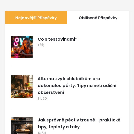
Nejnovější Příspěvky
Oblíbené Příspěvky
Co s těstovinami?
1 ŘÍJ
Alternativy k chlebíčkům pro
dokonalou párty: Tipy na netradiční
občerstvení
9 LED
Jak správně péct v troubě - praktické
tipy, teploty a triky
13 ŘÍJ