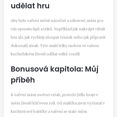
udělat hru
Aby bylo vaření méně náročné a zábavné, mám pro
vás spoustu tipů a triků. Například jak nakrájet cibuli
bez slz, jak rychleji oloupat česnek nebo jak připravit
dokonalý steak. Tyto malé triky mohou ve vašem
kuchyňském životě udělat velký rozdíl.
Bonusová kapitola: Můj
příběh
K vaření mám osobní vztah, protože jídlo hraje v
mém životě klíčovou roli. Od malička jsem vyrůstal v
kuchyni své babičky a vaření se stalo mým