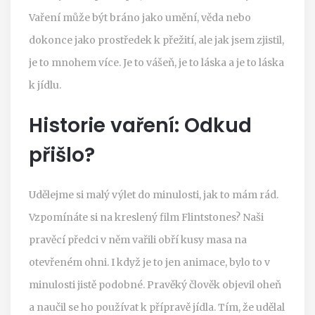
Vaření může být bráno jako umění, věda nebo
dokonce jako prostředek k přežití, ale jak jsem zjistil,
je to mnohem více. Je to vášeň, je to láska a je to láska
k jídlu.
Historie vaření: Odkud
přišlo?
Udělejme si malý výlet do minulosti, jak to mám rád.
Vzpomínáte si na kreslený film Flintstones? Naši
pravěcí předci v něm vařili obří kusy masa na
otevřeném ohni. I když je to jen animace, bylo to v
minulosti jistě podobné. Pravěký člověk objevil oheň
a naučil se ho používat k přípravě jídla. Tím, že udělal