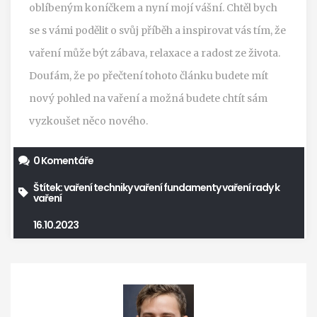
oblíbeným koníčkem a nyní mojí vášní. Chtěl bych
se s vámi podělit o svůj příběh a inspirovat vás tím, že
vaření může být zábava, relaxace a radost ze života.
Doufám, že po přečtení tohoto článku budete mít
nový pohled na vaření a možná budete chtít sám
vyzkoušet něco nového.
0 Komentáře
Štítek:
vaření
techniky vaření
fundamenty vaření
rady k
vaření
16.10.2023