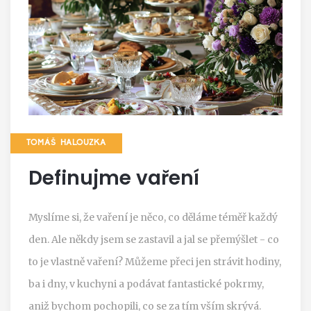
TOMÁŠ HALOUZKA
Definujme vaření
Myslíme si, že vaření je něco, co děláme téměř každý
den. Ale někdy jsem se zastavil a jal se přemýšlet - co
to je vlastně vaření? Můžeme přeci jen strávit hodiny,
ba i dny, v kuchyni a podávat fantastické pokrmy,
aniž bychom pochopili, co se za tím vším skrývá.